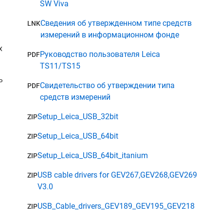
SW Viva
Сведения об утвержденном типе средств
LNK
измерений в информационном фонде
х
Руководство пользователя Leica
PDF
TS11/TS15
ь
Свидетельство об утверждении типа
PDF
средств измерений
Setup_Leica_USB_32bit
ZIP
Setup_Leica_USB_64bit
ZIP
Setup_Leica_USB_64bit_itanium
ZIP
USB cable drivers for GEV267,GEV268,GEV269
ZIP
V3.0
USB_Cable_drivers_GEV189_GEV195_GEV218
ZIP