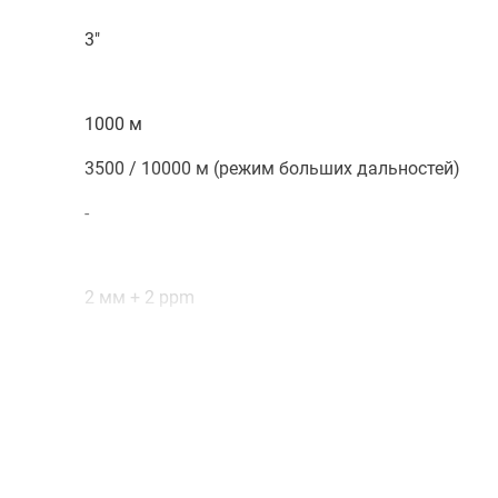
3"
1000 м
3500 / 10000 м (режим больших дальностей)
-
2 мм + 2 ppm
1 мм + 1.5 ppm
-
-