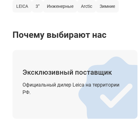
быстрый режим
LEICA
3"
Инженерные
Arctic
Зимние
режим слежения
Центрирование
Почему выбирают нас
тип центрира
точность
Створоуказатель
Эксклюзивный поставщик
Целеуказатель
Официальный дилер Leica на территории
Компенсатор
РФ.
тип
диапазон работы
Зрительная труба
увеличение