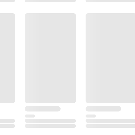
RS-232C
1 Гб ОЗУ, SD-карта 1 Гб или 8 Гб
Бесконечные
IP55
5.8 кг
-35 °С... +50 °С
LEICA SmartWorx Viva TS, Съёмка, Кодирование,
Автозапись точек, Отметки недоступных точек,
Вычисление точек со смещением, Установка
станции, Разбивка, Координатная геометрия,
Определение системы координат, Работа с
профилями, TS Reference Line (Опорная линия)