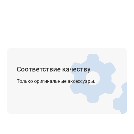
-
-
Лазерный, 5 уровней яркости
1,5 мм на 1,5 м
Нет
Соответствие качеству
Есть
Только оригинальные аксессуары.
Четырехосевой
4'
30 крат