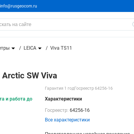
info@rusgeocom.ru
етры
LEICA
Viva TS11
 Arctic SW Viva
Гарантия 1 год
Госреестр 64256-16
а и работа до
Характеристики
Госреестр:
64256-16
Все характеристики