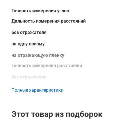
Точность измерения углов
Дальность измерения расстояний
без отражателя
на одну призму
на отражающую пленку
Точность измерения расстояний
без отражателя
на призму
Полные характеристики
на отражающую пленку
Интервал измерения расстояний
Этот товар из подборок
точный режим