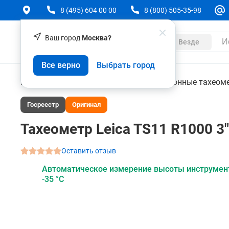
8 (495) 604 00 00
8 (800) 505-35-98
Ваш город
Москва?
Каталог
Везде
Тахеометр Leica TS11 R1000 3" Arctic SW Viva
Все верно
Выбрать город
О товаре
Характеристики
Аксессуары
Геодезическое оборудование
Электронные тахеом
Госреестр
Оригинал
Тахеометр Leica TS11 R1000 3"
Оставить отзыв
Автоматическое измерение высоты инструмент
-35 °C