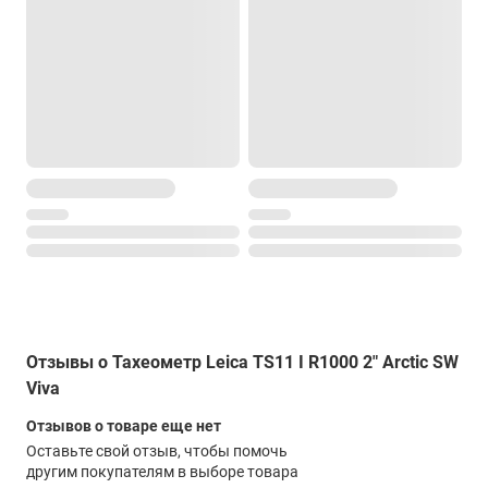
-
дисплей
Сенсорный TFT (VGA 640х480) с подсветкой
Интерфейсы
внешний накопитель
USB хост, USB клиент
Bluetooth
Есть
коммуникационные порты
RS-232
Отзывы о Тахеометр Leica TS11 I R1000 2" Arctic SW
Прочие характеристики
Viva
Память
Отзывов о товаре еще нет
1 Гб ОЗУ, SD-карта 1 Гб или 8 Гб
Оставьте свой отзыв, чтобы помочь
другим покупателям в выборе товара
Наводящие винты