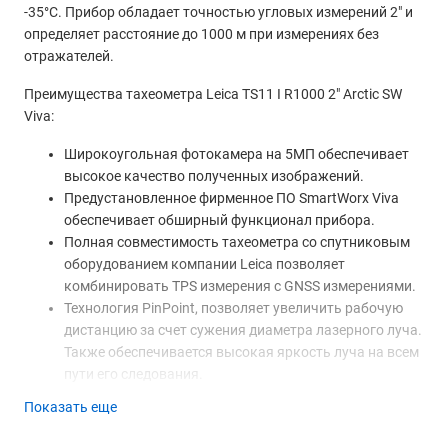
-35°C. Прибор обладает точностью угловых измерений 2" и
определяет расстояние до 1000 м при измерениях без
отражателей.
Преимущества тахеометра Leica TS11 I R1000 2" Arctic SW
Viva:
Широкоугольная фотокамера на 5МП обеспечивает
высокое качество полученных изображений.
Предустановленное фирменное ПО SmartWorx Viva
обеспечивает обширный функционал прибора.
Полная совместимость тахеометра со спутниковым
оборудованием компании Leica позволяет
комбинировать TPS измерения с GNSS измерениями.
Технология PinPoint, позволяет увеличить рабочую
дистанцию за счет сужения диаметра лазерного луча.
Также обеспечивается высокая яркость луча на всем
пути его следования.
Интуитивно понятный пользовательский интерфейс,
Показать еще
состоящий из функциональной и буквенно-
символьной 36-клавишной клавиатуры и сенсорного