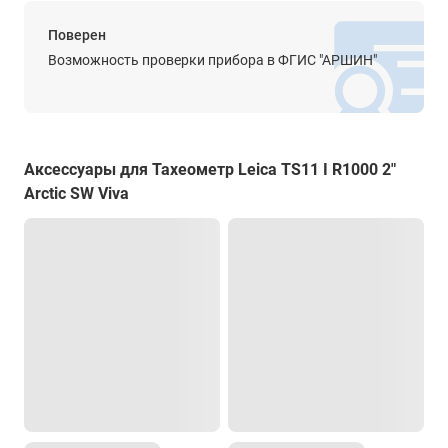
Центрирование
Поверен
тип центрира
Возможность проверки прибора в ФГИС "АРШИН"
Лазерный
точность
< 1.5 мм
Створоуказатель
Аксессуары для Тахеометр Leica TS11 I R1000 2"
Arctic SW Viva
Есть
Целеуказатель
Нет
Компенсатор
тип
Четырехосевая компенсация
диапазон работы
4'