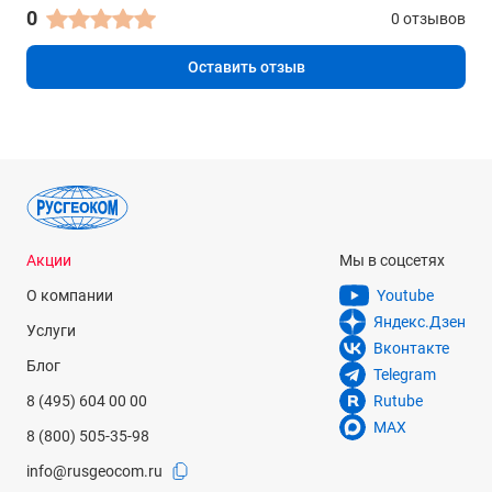
0
0 отзывов
Бесконечные
Оставить отзыв
Влагопылезащита
IP55
Масса
5.8 кг
Рабочая температура
-35 °С... +50 °С
Акции
Мы в соцсетях
Программное обеспечение
О компании
Youtube
LEICA SmartWorx Viva TS, Leica Geo Office
Яндекс.Дзен
Услуги
Вконтакте
Формат данных
Блог
Telegram
Пользовательские ASCII-форматы / DXF / XML / GSI
8 (495) 604 00 00
Rutube
Страна изготовления
MAX
8 (800) 505-35-98
Швейцария
info@rusgeocom.ru
Гарантийный срок