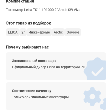
Комплектация
без отражателя
Тахеометр Leica TS11 I R1000 2" Arctic SW Viva
2 мм + 2 ррm до 500 м, 4 мм + 2 ррm до 1000 м
Этот товар из подборок
на призму
1 мм + 1.5 ррm
LEICA
2"
Инженерные
Arctic
Зимние
на отражающую пленку
-
Почему выбирают нас
Интервал измерения расстояний
Эксклюзивный поставщик
точный режим
Официальный дилер Leica на территории РФ.
3-6 с
быстрый режим
2.4 с
Соответствие качеству
режим слежения
Только оригинальные аксессуары.
-