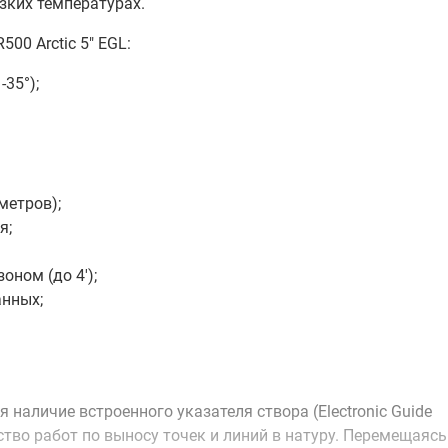
зких температурах.
00 Arctic 5" EGL:
35°);
метров);
я;
ном (до 4');
анных;
наличие встроенного указателя створа (Electronic Guide
ство работ по выносу точек и линий в натуру. Перемещаясь