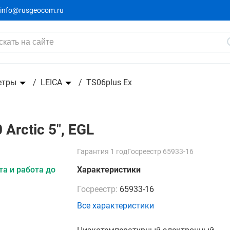
info@rusgeocom.ru
етры
LEICA
TS06plus Ex
Arctic 5", EGL
Гарантия 1 год
Госреестр 65933-16
а и работа до
Характеристики
Госреестр:
65933-16
Все характеристики