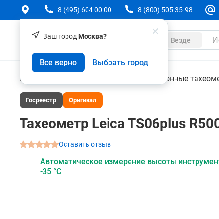
8 (495) 604 00 00
8 (800) 505-35-98
Ваш город
Москва?
Каталог
Везде
Тахеометр Leica TS06plus R500 Arctic 5", EGL
Все верно
Выбрать город
О товаре
Характеристики
Аксессуары
Геодезическое оборудование
Электронные тахеом
Госреестр
Оригинал
Тахеометр Leica TS06plus R500 
Оставить отзыв
Автоматическое измерение высоты инструмент
-35 °C