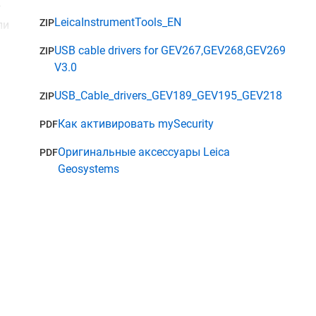
т
LeicaInstrumentTools_EN
ZIP
ли
USB cable drivers for GEV267,GEV268,GEV269
ZIP
V3.0
е
USB_Cable_drivers_GEV189_GEV195_GEV218
ZIP
и
от
Как активировать mySecurity
PDF
Оригинальные аксессуары Leica
PDF
Geosystems
.