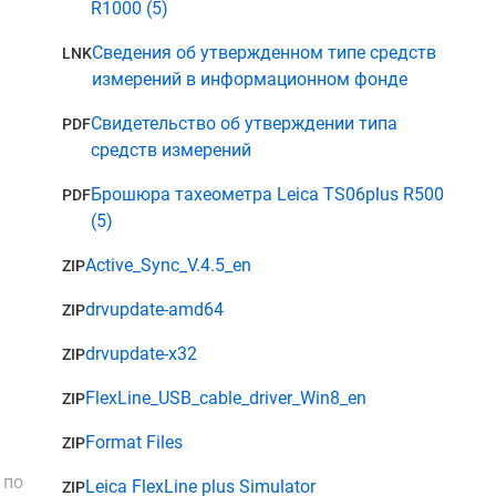
R1000 (5)
Сведения об утвержденном типе средств
LNK
измерений в информационном фонде
Свидетельство об утверждении типа
PDF
средств измерений
Брошюра тахеометра Leica TS06plus R500
PDF
(5)
Active_Sync_V.4.5_en
ZIP
drvupdate-amd64
ZIP
drvupdate-x32
ZIP
FlexLine_USB_cable_driver_Win8_en
ZIP
Format Files
ZIP
 по
Leica FlexLine plus Simulator
ZIP