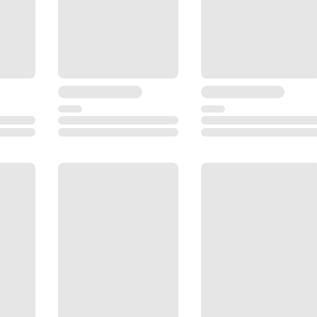
Буквенно-цифровая, с одной стороны
Монохромный (288 x 160) с подсветкой
Запись и передача данных (USB тип A и mini B)
Да
RS232
100 000 точек, 60 000 измерений
Бесконечные
IP55
5.1 кг