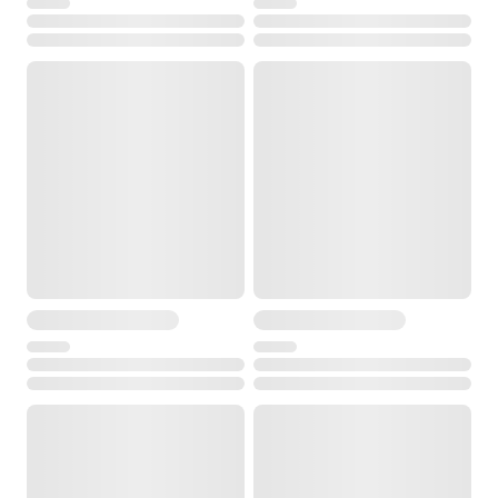
увеличение
30 крат
подсветка сетки нитей
Есть, 10 уровней
min расстояние фокусировки
1,7 м
Питание
время работы без подзарядки батареи
до 30 ч
время зарядки
2.5 ч
Управление
клавиатура
Буквенно-цифровая, с одной стороны