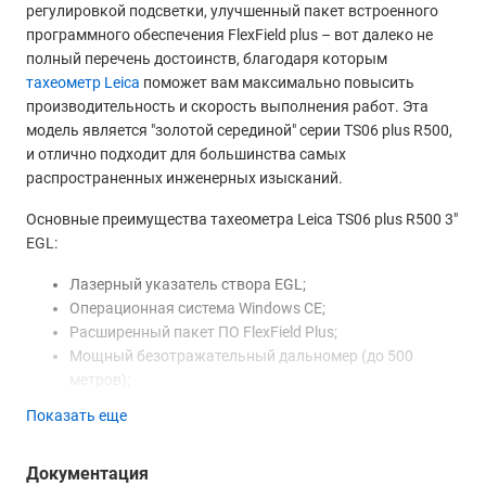
регулировкой подсветки, улучшенный пакет встроенного
программного обеспечения FlexField plus – вот далеко не
полный перечень достоинств, благодаря которым
тахеометр Leica
поможет вам максимально повысить
производительность и скорость выполнения работ. Эта
модель является "золотой серединой" серии TS06 plus R500,
и отлично подходит для большинства самых
распространенных инженерных изысканий.
Основные преимущества тахеометра Leica TS06 plus R500 3"
EGL:
Лазерный указатель створа EGL;
Операционная система Windows СЕ;
Расширенный пакет ПО FlexField Plus;
Мощный безотражательный дальномер (до 500
метров);
Лазерный визир - указка для удобства наведения;
Показать еще
Лазерный центрир;
Двухосевой компенсатор с расширенным диапазоном
Документация
(до 4');