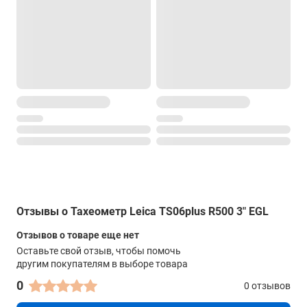
дисплей
Монохромный (288 x 160) с подсветкой
Интерфейсы
внешний накопитель
Запись и передача данных (USB тип A и mini B)
Bluetooth
Да
коммуникационные порты
RS232
Отзывы о Тахеометр Leica TS06plus R500 3" EGL
Прочие характеристики
Отзывов о товаре еще нет
Память
Оставьте свой отзыв, чтобы помочь
другим покупателям в выборе товара
100 000 точек, 60 000 измерений
0
0 отзывов
Наводящие винты