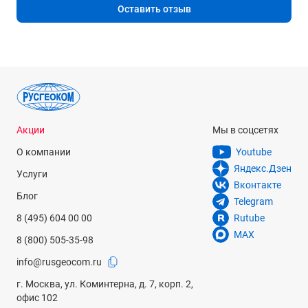
Бесконечные
Оставить отзыв
Влагопылезащита
IP55
Масса
5.1 кг
Рабочая температура
Акции
Мы в соцсетях
-20 °С... +50 °С
О компании
Youtube
Программное обеспечение
Яндекс.Дзен
Услуги
Leica FlexField Plus : Различные методы определения
Вконтакте
координат точки стояния; съемка; сдвиг; вынос в натуру;
Блог
Telegram
косвенные измерения; площади и объемы; недоступная
8 (495) 604 00 00
Rutube
отметка; скрытая точка; контроль привязки; замыкание
назад; опорная линия; опорная дуга; опорная плоскость;
MAX
8 (800) 505-35-98
координатная геометрия (COGO); дороги 2D
info@rusgeocom.ru
Формат данных
г. Москва, ул. Коминтерна, д. 7, корп. 2,
Пользовательские ASCII-форматы / DXF / XML / GSI
офис 102