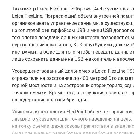
Тахеометр Leica FlexLine TS06power Arctic укомпле
Leica FlexLine. Потрясающий объем внутренней пам
организовывать управление данными, а существую
накопителей с интерфейсом USB и мини-USB делает 
технология передачи данных Bluetooth позволяет о
персональный компьютер, КПК, ноутбук или даже моб
инструмент в офис для того, чтобы передать данные
лишь сохранить данные на USB -накопитель и впосле
Усовершенствованный дальномер в Leica FlexLine TS
отражателя на расстояние до 400 метров! Это делае
горной местности и на застроенных территориях, одни
точкам съемки. Кроме того, эта функция позволяет 
на содержание полевой бригады.
Уникальная технология FlexPoint облегчает произво
лазерного указателя для точного наведения на цель. 
на точку съемки, даже сквозь препятствия в виде лис
была специально разработана для работы в условиях