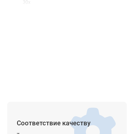
30x
буквенно-цифровая, с одной стороны
Лазерный центрир, целеуказатель, указатель ств
внутренняя, 100 000 точек
до 20 часов (от аккумулятора GEB221)
5,2
от –35°C до + 50°C
IP55
Установка и Съёмка, Вынос в натуру, Обратная
засечка, Передача отметки, Строительство,
Площадь (Плоскость и Поверхность), Объём 3D,
Косвенные измерения, Недоступная высота,
Соответствие качеству
Скрытая точка, Смещение, Опорная линия, Опор
дуга, Базовая плоскость, Координатная геометри