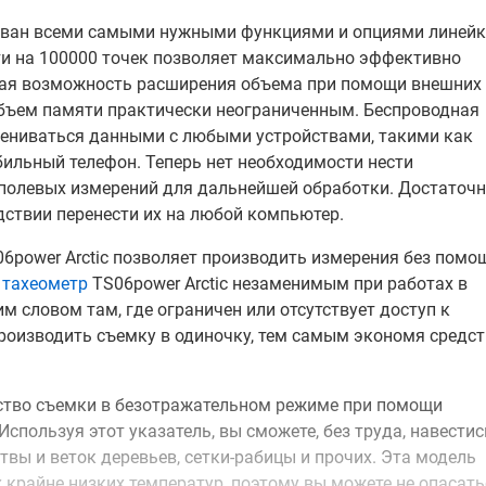
ктован всеми самыми нужными функциями и опциями линей
яти на 100000 точек позволяет максимально эффективно
щая возможность расширения объема при помощи внешних
объем памяти практически неограниченным. Беспроводная
бмениваться данными с любыми устройствами, такими как
ильный телефон. Теперь нет необходимости нести
 полевых измерений для дальнейшей обработки. Достаточ
дствии перенести их на любой компьютер.
06power Arctic позволяет производить измерения без помо
т
тахеометр
TS06power Arctic незаменимым при работах в
м словом там, где ограничен или отсутствует доступ к
производить съемку в одиночку, тем самым экономя средс
дство съемки в безотражательном режиме при помощи
Используя этот указатель, вы сможете, без труда, навестис
твы и веток деревьев, сетки-рабицы и прочих. Эта модель
 крайне низких температур, поэтому вы можете не опасать