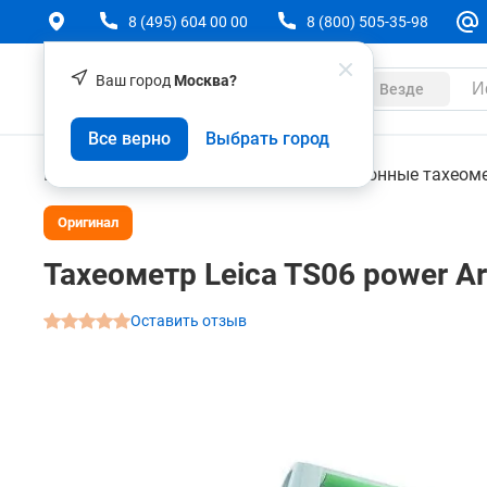
8 (495) 604 00 00
8 (800) 505-35-98
Ваш город
Москва?
Каталог
Везде
Тахеометр Leica TS06 power Arctic 5"
Все верно
Выбрать город
О товаре
Характеристики
Аксессуары
Геодезическое оборудование
Электронные тахеом
Оригинал
Тахеометр Leica TS06 power Arc
Оставить отзыв