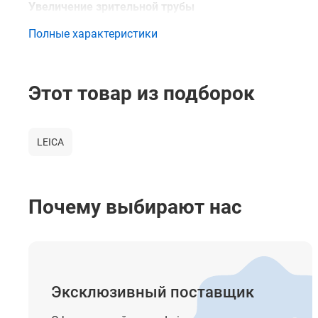
Увеличение зрительной трубы
Полные характеристики
Клавиатура
Специальные устройства
Этот товар из подборок
Память
Время работы
LEICA
Вес прибора, кг
Температурный диапазон работы
Почему выбирают нас
Защита от пыли и влаги
Эксклюзивный поставщик