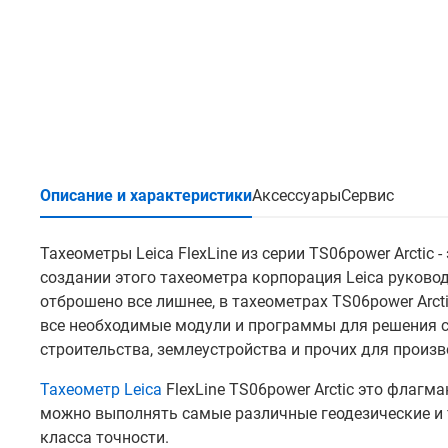
Описание и характеристики
Аксессуары
Сервис
Тахеометры Leica FlexLine из серии TS06power Arctic
создании этого тахеометра корпорация Leiсa руково
отброшено все лишнее, в тахеометрах TS06power Arc
все необходимые модули и программы для решения с
строительства, землеустройства и прочих для произв
Тахеометр Leica
FlexLine TS06power Arctic это флагма
можно выполнять самые различные геодезические и 
класса точности.