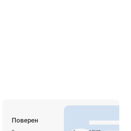
ора
Поверен
ная
я,