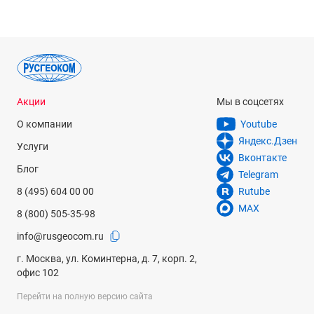
IP55
Масса
5.1 кг
Рабочая температура
Акции
Мы в соцсетях
-35 °С... +50 °С
О компании
Youtube
Программное обеспечение
Яндекс.Дзен
Услуги
Leica FlexField Plus : Различные методы определения
Вконтакте
координат точки стояния; съемка; сдвиг; вынос в натуру;
Блог
Telegram
косвенные измерения; площади и объемы; недоступная
8 (495) 604 00 00
Rutube
отметка; скрытая точка; контроль привязки; замыкание
назад; опорная линия
MAX
8 (800) 505-35-98
Формат данных
info@rusgeocom.ru
Пользовательские ASCII-форматы / DXF / XML / GSI
г. Москва, ул. Коминтерна, д. 7, корп. 2,
офис 102
Страна изготовления
Швейцария
Перейти на полную версию сайта