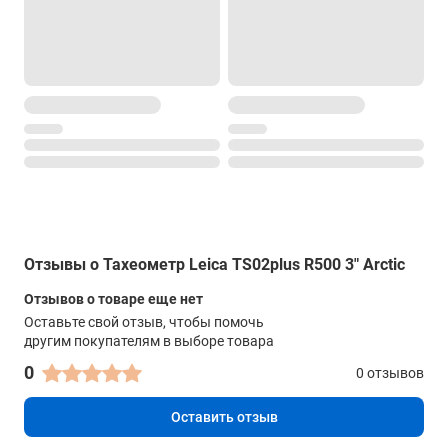
Монохромный (288 x 160) с подсветкой
Интерфейсы
внешний накопитель
Нет
Bluetooth
Нет
коммуникационные порты
RS232
Отзывы о Тахеометр Leica TS02plus R500 3" Arctic
Прочие характеристики
Отзывов о товаре еще нет
Память
Оставьте свой отзыв, чтобы помочь
другим покупателям в выборе товара
24 000 точек, 13 500 измерений
0
0 отзывов
Наводящие винты
Бесконечные
Оставить отзыв
Влагопылезащита