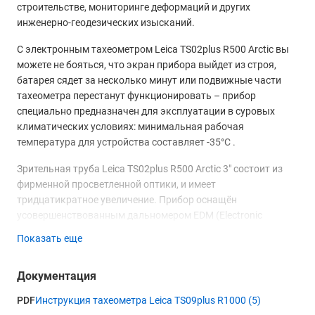
строительстве, мониторинге деформаций и других
инженерно-геодезических изысканий.
С электронным тахеометром Leica TS02plus R500 Arctic вы
можете не бояться, что экран прибора выйдет из строя,
батарея сядет за несколько минут или подвижные части
тахеометра перестанут функционировать – прибор
специально предназначен для эксплуатации в суровых
климатических условиях: минимальная рабочая
температура для устройства составляет -35°C .
Зрительная труба Leica TS02plus R500 Arctic 3" состоит из
фирменной просветленной оптики, и имеет
тридцатикратное увеличение. Прибор оснащён
усовершенствованным дальномером EDM (Electronic
Distance Measurement), который позволяет работать без
Показать еще
отражателя на расстоянии до 500 метров с линейной
точностью 2,0 мм + 2 ррм. При использовании стандартной
Документация
призмы типа GR1 дальность измерений может достигать
3500 метров с точностью 1,5мм + 2ppm.
PDF
Инструкция тахеометра Leica TS09plus R1000 (5)