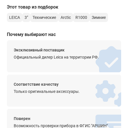
Этот товар из подборок
на призму
1.5 мм + 2.0 ррm
LEICA
3"
Технические
Arctic
R1000
Зимние
на отражающую пленку
3 мм + 2 ppm
Почему выбирают нас
Интервал измерения расстояний
Эксклюзивный поставщик
точный режим
Официальный дилер Leica на территории РФ.
Безотражательные измерения - 3-6 с; на отражатель - 2.4 с
быстрый режим
-
Соответствие качеству
режим слежения
Только оригинальные аксессуары.
-
Центрирование
Поверен
тип центрира
Возможность проверки прибора в ФГИС "АРШИН"
Лазерный, 5 уровней яркости