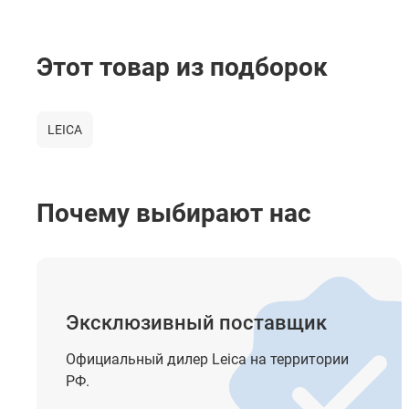
Клавиатура
Этот товар из подборок
Специальные устройства
Память
LEICA
Время работы
Вес прибора, кг
Почему выбирают нас
Температурный диапазон работы
Защита от пыли и влаги
Эксклюзивный поставщик
Стандартные прикладные программы
Официальный дилер Leica на территории
РФ.