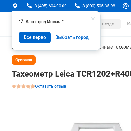
8 (495) 604 00 00
8 (800) 505-35-98
Ваш город
Москва?
Каталог
Везде
Тахеометр Leica TCR1202+R400
Все верно
Выбрать город
О товаре
Характеристики
Аксессуары
Геодезическое оборудование
Электронные тахеом
Оригинал
Тахеометр Leica TCR1202+R40
Оставить отзыв