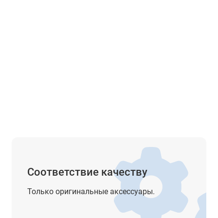
буквенно-цифровая, цветной сенсорный дисплей,
одной стороны
Лазерный центрир, целеуказатель
Съемная CompactFlash
до 8 часов (от одного аккумулятора GEB221)
5,8
от –20°C до + 50°C
IP54
Установка, Съемка, Вынос в натуру, Координатн
геометрия (COGO), Система координат, GNSS
Соответствие качеству
съёмка
Только оригинальные аксессуары.
Круговые приёмы (Sets of Angles), Скрытая точк
(Hidden point), Ход (Traverse), Базисная линия