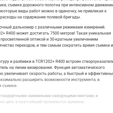
емке, съемке дорожного полотна при интенсивном движени
некоторые виды работ можно в одиночку, не привлекая к
ь расходы на содержание полевой бригады.
точный дальномер с различными режимами измерений.
2+ R400 может достигать 7500 метров! Такая уникальная
 просветленной оптикой и 30-кратным увеличением
чество переходов, и тем самым сократить время съемки и
атуру и разбивки в TCR1202+ R400 встроен створоуказател
тель на линии визирования. Функция автоматического
но увеличивает скорость работы, а быстрый и эффективны
аксимально расширить возможности инструмента, в
м съемки.
 стандартными зажимными наводящими винтами, и
 на цель в кратчайший промежуток времени.
вливается на точке съемочной сети благодаря лазерному