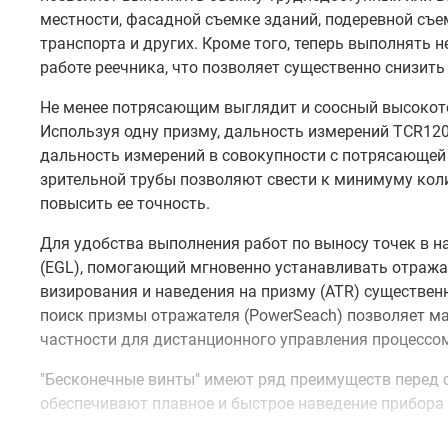
местности, фасадной съемке зданий, подеревной съ
транспорта и других. Кроме того, теперь выполнять 
работе реечника, что позволяет существенно снизит
Не менее потрясающим выглядит и соосный высоко
Используя одну призму, дальность измерений TCR120
дальность измерений в совокупности с потрясающей
зрительной трубы позволяют свести к минимуму коли
повысить ее точность.
Для удобства выполнения работ по выносу точек в н
(EGL), помогающий мгновенно устанавливать отража
визирования и наведения на призму (ATR) существен
поиск призмы отражателя (PowerSeach) позволяет м
частности для дистанционного управления процессо
"Бесконечные винты" имеют ряд преимуществ перед
обеспечивают плавное и быстрое наведение прибора
Тахеометр TCR1202+ R400 необычайно быстро устана