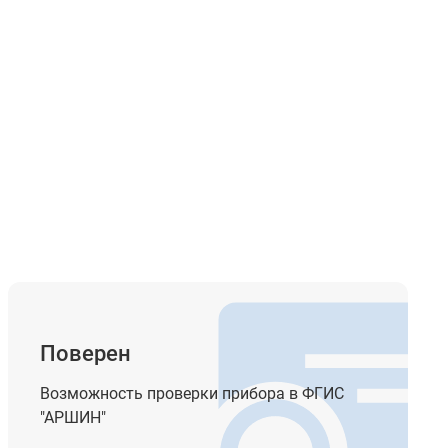
 с
ая
Поверен
Возможность проверки прибора в ФГИС
а
"АРШИН"