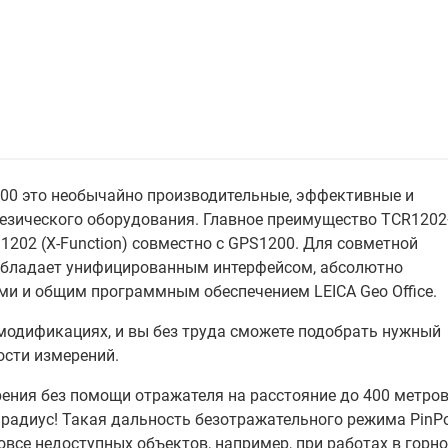
400 это необычайно производительные, эффективные и
дезического оборудования. Главное преимущество TCR1202
1202 (X-Function) совместно с GPS1200. Для совметной
бладает унифицированным интерфейсом, абсолютно
и и общим программным обеспечением LEICA Geo Office.
модификациях, и вы без труда сможете подобрать нужный
ости измерений.
ния без помощи отражателя на расстояние до 400 метров
 радиус! Такая дальность безотражательного режима PinPo
все недоступных объектов, например, при работах в горн