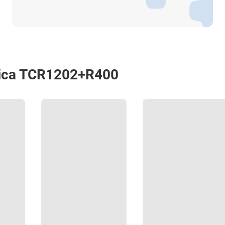
(Reference Line), Опорная плоскость (Reference
Plane), Дорожное строительство (RoadRunner),
Подсчет объема (Volume Calculation), Экспорт в 
(Onboard DXF Exporter).
10мм+10 ppm (в плане), 20мм+10ppm (по высоте
ica TCR1202+R400