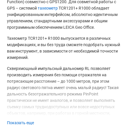
Function) совместно с GPS1200. Для совметной работы с
GPS – системой
тахеометр
TCR1201+ R1000 обладает
унифицированным интерфейсом, абсолютно идентичным
управлением, стандартными аксессуарами и общим
программным обеспечением LEICA Geo Office.
Тахеометр TCR1201+ R1000 выпускается в различных
модификациях, и вы без труда сможете подобрать нужный
вам инструмент, в зависимости от необходимой точности
измерений.
Схверхмощный импульсный дальномер RL позволяет
производить измерения без помощи отражателя на
потрясающее расстояние – до 1000 метров, при этом
радиус светового пятна имеет очень малый радиус! Такая
дальность безотражательного режима PinPoint
практически не имеет аналогов, и позволяет выполнять
съемку самых труднодоступных или вовсе недоступных
объектов, например, при работах в горной местности,
фасадной съемке зданий, подеревной съемке, съемке
Показать еще
дорожного полотна при интенсивном движении транспорта