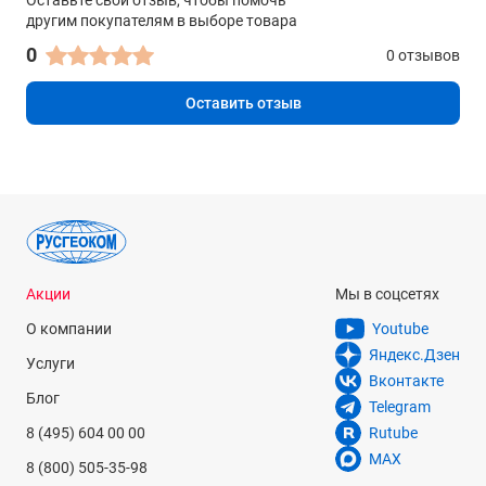
Оставьте свой отзыв, чтобы помочь
0.5 кг
другим покупателям в выборе товара
0
0 отзывов
Оставить отзыв
Акции
Мы в соцсетях
О компании
Youtube
Яндекс.Дзен
Услуги
Вконтакте
Блог
Telegram
8 (495) 604 00 00
Rutube
MAX
8 (800) 505-35-98