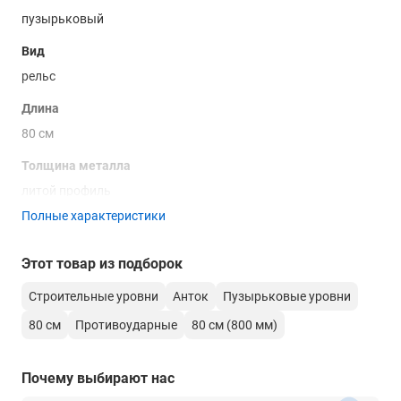
пузырьковый
Вид
рельс
Длина
80 см
Толщина металла
литой профиль
Полные характеристики
Точность пузырька
0,2 мм/м
Этот товар из подборок
Количество глазков
Строительные уровни
Анток
Пузырьковые уровни
3
80 см
Противоударные
80 см (800 мм)
Количество рукояток
нет
Почему выбирают нас
Измерительная плоскость