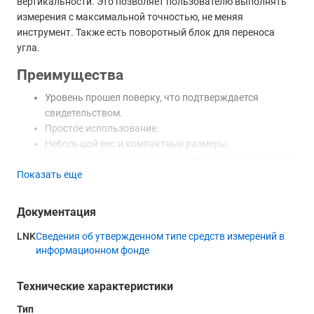
вертикальности. Это позволяет пользователю выполнять
измерения с максимальной точностью, не меняя
инструмент. Также есть поворотный блок для переноса
угла.
Преимущества
Уровень прошел поверку, что подтверждается
свидетельством.
Простое использование.
Небольшой вес и компактные размеры.
Прочная конструкция, выдерживающая интенсивные
Показать еще
нагрузки.
Гальваническое анодирование поверхности изделия
делает его максимально износостойким.
Документация
Доступная стоимость.
LNK
Сведения об утвержденном типе средств измерений в
Купить строительный уровень Анток УС-II-800П, а также
информационном фонде
получить консультацию специалистов вы можете в нашем
магазине, по телефону или непосредственно на сайте с
Технические характеристики
помощью формы обратной связи или онлайн-консультанта.
Тип