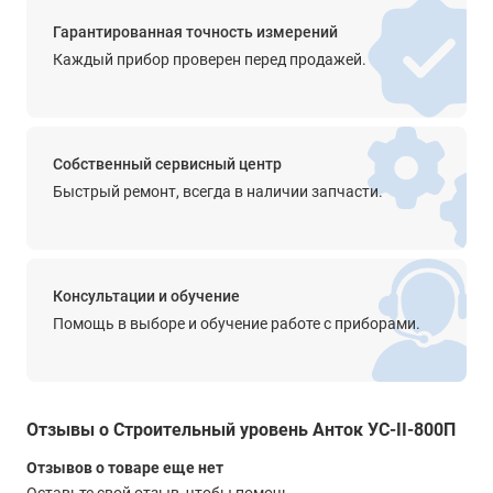
2
Гарантированная точность измерений
Каждый прибор проверен перед продажей.
Фрезерованная грань
нет
Защитные колпачки
нет
Собственный сервисный центр
Быстрый ремонт, всегда в наличии запчасти.
Магнит
нет
Особенности
Консультации и обучение
сечение двутавр
Помощь в выборе и обучение работе с приборами.
цена деления ампулы 15 мин
группа точности II
отклонение от плоскостности 0,25 мм
Габариты
Отзывы о Строительный уровень Анток УС-II-800П
800 x 60 x 25 мм
Отзывов о товаре еще нет
Вес