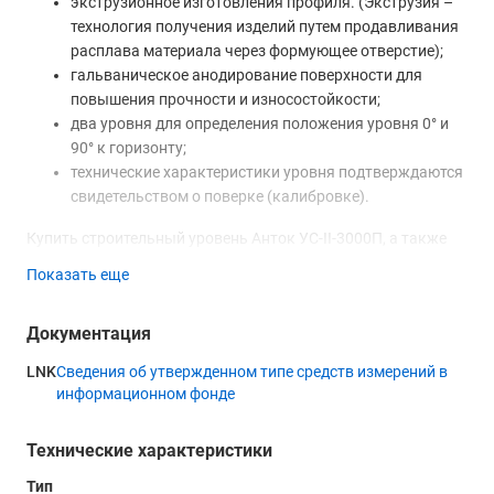
экструзионное изготовления профиля. (Экструзия –
технология получения изделий путем продавливания
расплава материала через формующее отверстие);
гальваническое анодирование поверхности для
повышения прочности и износостойкости;
два уровня для определения положения уровня 0° и
90° к горизонту;
технические характеристики уровня подтверждаются
свидетельством о поверке (калибровке).
Купить строительный уровень Анток УС-II-3000П, а также
получить консультацию специалистов вы можете в нашем
Показать еще
магазине, по телефону или непосредственно на сайте с
помощью формы обратной связи или онлайн-консультанта.
Документация
LNK
Сведения об утвержденном типе средств измерений в
информационном фонде
Технические характеристики
Тип