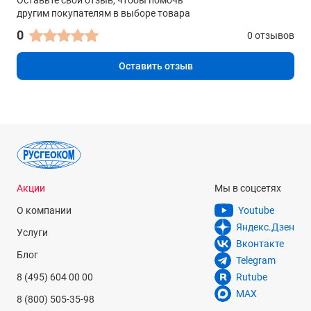
Оставьте свой отзыв, чтобы помочь
2,8 кг
другим покупателям в выборе товара
0
0 отзывов
Оставить отзыв
Акции
Мы в соцсетях
О компании
Youtube
Яндекс.Дзен
Услуги
Вконтакте
Блог
Telegram
8 (495) 604 00 00
Rutube
MAX
8 (800) 505-35-98