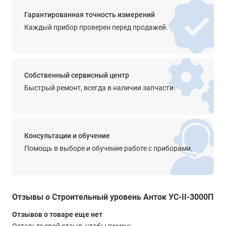
2
Гарантированная точность измерений
Каждый прибор проверен перед продажей.
Фрезерованная грань
нет
Защитные колпачки
нет
Собственный сервисный центр
Быстрый ремонт, всегда в наличии запчасти.
Магнит
нет
Особенности
Консультации и обучение
сечение двутавр
Помощь в выборе и обучение работе с приборами.
цена деления ампулы 15 мин
группа точности II
отклонение от плоскостности 0,6 мм
Габариты
Отзывы о Строительный уровень Анток УС-II-3000П
3000 x 60 x 25 мм
Отзывов о товаре еще нет
Вес