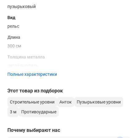
пузырьковый
Вид
рельс
Длина
300 см
Толщина металла
литой профиль
Полные характеристики
Точность пузырька
0,5 мм/м
Этот товар из подборок
Количество глазков
Строительные уровни
Анток
Пузырьковые уровни
3
3 м
Противоударные
Количество рукояток
нет
Почему выбирают нас
Измерительная плоскость