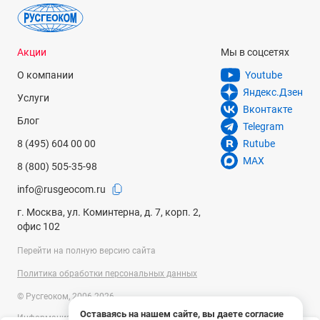
Акции
Мы в соцсетях
О компании
Youtube
Яндекс.Дзен
Услуги
Вконтакте
Блог
Telegram
8 (495) 604 00 00
Rutube
MAX
8 (800) 505-35-98
info@rusgeocom.ru
г. Москва, ул. Коминтерна, д. 7, корп. 2,
офис 102
Перейти на полную версию сайта
Политика обработки персональных данных
© Русгеоком, 2006-2026
Оставаясь на нашем сайте, вы даете согласие
Информация на сайте носит справочный характер и не является