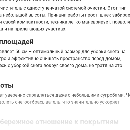
чиститель с одноступенчатой системой очистки. Этот тип
а небольшой высоты. Принцип работы прост: шнек забирае
ря своей компактности, техника легко маневрирует, позвол
а и на прилегающих участках.
 площадей
авляет 50 см – оптимальный размер для уборки снега на
стро и эффективно очищать пространство перед домом,
сь с уборкой снега вокруг своего дома, не тратя на это
боты
яет уверенно справляться даже с небольшими сугробами. 
долеть снегоотбрасыватель, что значительно ускоряет
: бережное отношение к покрытиям