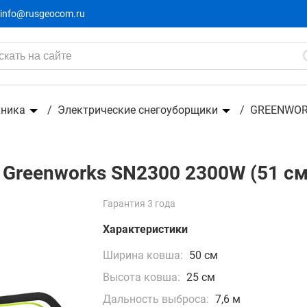
info@rusgeocom.ru
0 2300W (51 см)
хника
Электрические снегоуборщики
GREENWO
Greenworks SN2300 2300W (51 см
Гарантия 3 года
Характеристики
Ширина ковша:
50 см
Высота ковша:
25 см
Дальность выброса:
7,6 м