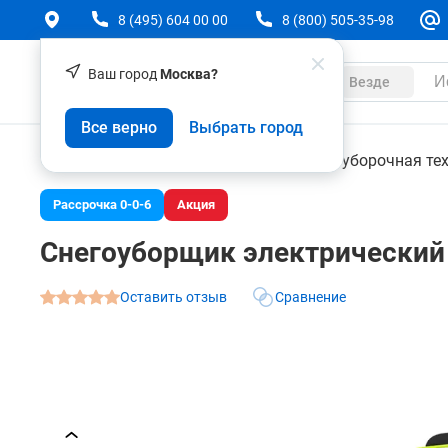
8 (495) 604 00 00
8 (800) 505-35-98
Ваш город
Москва?
Каталог
Везде
Снегоуборщик электрический Greenworks SN230
Все верно
Выбрать город
О товаре
Характеристики
Техника
Садовая техника
Снегоуборочная те
Рассрочка 0-0-6
Акция
Снегоуборщик электрический 
Оставить отзыв
Сравнение