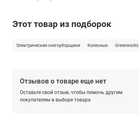
Мощность
Этот товар из подборок
Материал трубы (желоба) выброса
Взаимная блокировка рукояток
Электрические снегоуборщики
Колесные
Greenworks
Подогрев ручек
Освещение
Уровень шума
Отзывов о товаре еще нет
Размеры
Оставьте свой отзыв, чтобы помочь
другим
Вес
покупателям в выборе товара