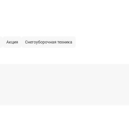
2300 Вт
пластик
нет
Акция
Снегоуборочная техника
нет
есть
96 дБ
575 х 505 х 575 мм
13 кг