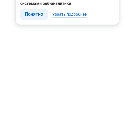
системами веб-аналитики
Понятно
Узнать подробнее
Связаться с нами
Мы в соцсетях
Контакты
Youtube
8 (495) 604 00 00
Яндекс.Дзен
8 (800) 505-35-98
Вконтакте
info@rusgeocom.ru
Telegram
г. Москва, ул. Коминтерна,
д. 7, корп. 2, офис 102
Rutube
MAX