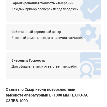
сессии с выбранной периодичностью в память
Гарантированная точность измерений
смартфона.
Каждый прибор проверен перед продажей.
Купить смарт-зонд поверхностный высокотемпературный
L=1000 мм ТЕХНО-АС СЗПВВ.1000, а также получить
консультацию специалистов об особенностях и
Собственный сервисный центр
преимуществах данного изделия вы можете в нашем
Быстрый ремонт, всегда в наличии запчасти.
магазине
, связавшись с нами по телефону или
непосредственно через сайт – с помощью формы обратной
связи или воспользовавшись чатом с онлайн-
консультантом.
Внесены в Госреестр
Для официальных и ответственных работ.
Отзывы о Смарт-зонд поверхностный
высокотемпературный L=1000 мм ТЕХНО-АС
СЗПВВ.1000