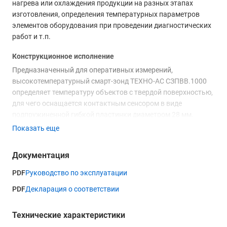
нагрева или охлаждения продукции на разных этапах
изготовления, определения температурных параметров
элементов оборудования при проведении диагностических
работ и т.п.
Конструкционное исполнение
Предназначенный для оперативных измерений,
высокотемпературный смарт-зонд ТЕХНО-АС СЗПВВ.1000
определяет температуру объектов с твердой поверхностью,
для чего оснащается контактным сенсором в виде
подпружиненной гибкой пластинки диаметром 28 мм.
Датчик-преобразователь размещен на конце
Показать еще
соединительного стержня в цилиндрическом ограничителе,
который обеспечивает надежный контакт в точке замера,
Документация
не допуская превышения прижимного усилия. Корпус, в
котором размещена электронная плата и аккумуляторная
PDF
Руководство по эксплуатации
батарея, обеспечивающая автономное питание, выполнен в
PDF
Декларация о соответствии
виде эргономичной ручки, с единственной кнопкой
управления и светодиодным индикатором.
Технические характеристики
Функциональные особенности