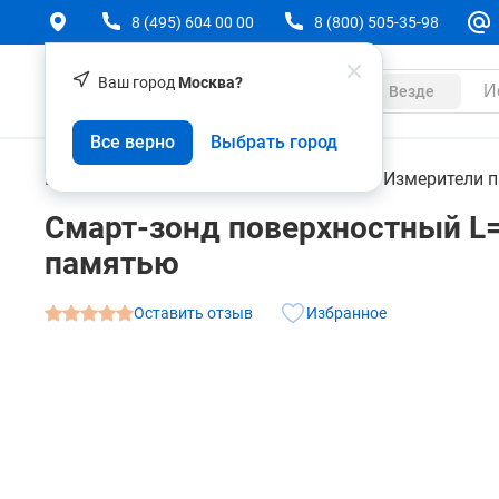
8 (495) 604 00 00
8 (800) 505-35-98
Ваш город
Москва?
Каталог
Везде
Смарт-зонд поверхностный L=300 мм ТЕХНО-А
Все верно
Выбрать город
О товаре
Характеристики
Контрольно-измерительные приборы
Измерители 
Смарт-зонд поверхностный L
памятью
Оставить отзыв
Избранное