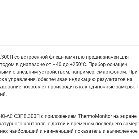
.300П со встроенной флеш-памятью предназначен для
одом в диапазоне от –40 до +250°С. Прибор оснащен
ными с внешним устройством, например, смартфоном. При
ока управления, обеспечивая индикацию результатов на
удование позволяет производить как одиночные замеры, т
ий.
НО-АС СЗПВ.300П с приложением ThermoMonitor на экране
турного контроля, с датой и временем последнего замера
сию: наибольший и наименьший показатель и вычисленное