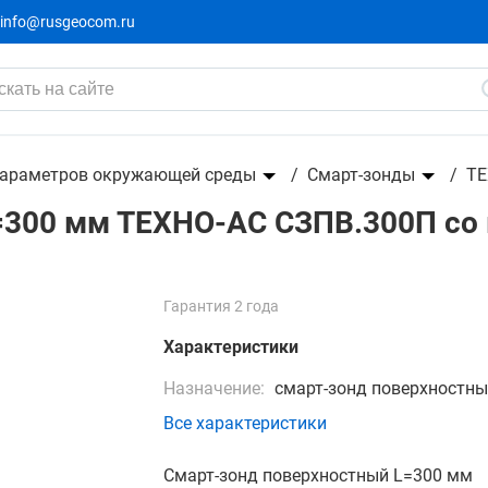
info@rusgeocom.ru
С СЗПВ.300П со встроенной флеш-памятью
параметров окружающей среды
Смарт-зонды
ТЕ
=300 мм ТЕХНО-АС СЗПВ.300П со
Гарантия 2 года
Характеристики
Назначение:
смарт-зонд поверхностн
Все характеристики
Смарт-зонд поверхностный L=300 мм