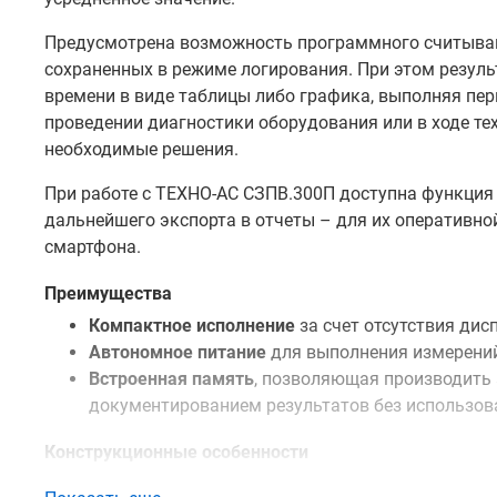
Предусмотрена возможность программного считыван
сохраненных в режиме логирования. При этом резул
времени в виде таблицы либо графика, выполняя пер
проведении диагностики оборудования или в ходе те
необходимые решения.
При работе с ТЕХНО-АС СЗПВ.300П доступна функция
дальнейшего экспорта в отчеты – для их оперативн
смартфона.
Преимущества
Компактное исполнение
за счет отсутствия дис
Автономное питание
для выполнения измерений
Встроенная память
, позволяющая производить
документированием результатов без использов
Конструкционные особенности
Смарт-зонд поверхностный L=300 мм ТЕХНО-АС СЗПВ.