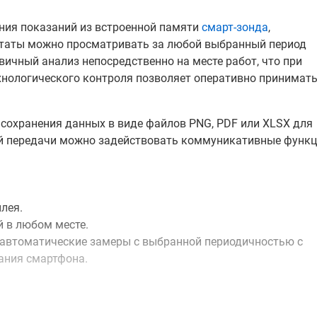
ия показаний из встроенной памяти
смарт-зонда
,
ьтаты можно просматривать за любой выбранный период
вичный анализ непосредственно на месте работ, что при
хнологического контроля позволяет оперативно принимат
 сохранения данных в виде файлов PNG, PDF или XLSX для
ой передачи можно задействовать коммуникативные функ
плея.
 в любом месте.
 автоматические замеры с выбранной периодичностью с
ания смартфона.
300П ориентирован на оперативное применение и выполне