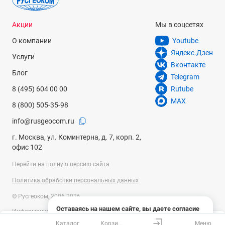
Акции
Мы в соцсетях
О компании
Youtube
Яндекс.Дзен
Услуги
Вконтакте
Блог
Telegram
8 (495) 604 00 00
Rutube
MAX
8 (800) 505-35-98
info@rusgeocom.ru
г. Москва, ул. Коминтерна, д. 7, корп. 2,
офис 102
Перейти на полную версию сайта
Политика обработки персональных данных
© Русгеоком, 2006-2026
Оставаясь на нашем сайте, вы даете согласие
Информация на сайте носит справочный характер и не является
на использование файлов cookies и сбор данных
публичной офертой, определяемой положениями Статьи 437
Каталог
Корзина
Меню