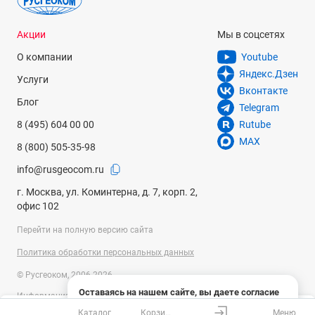
Акции
Мы в соцсетях
О компании
Youtube
Яндекс.Дзен
Услуги
Вконтакте
Блог
Telegram
8 (495) 604 00 00
Rutube
MAX
8 (800) 505-35-98
info@rusgeocom.ru
г. Москва, ул. Коминтерна, д. 7, корп. 2,
офис 102
Перейти на полную версию сайта
Политика обработки персональных данных
© Русгеоком, 2006-2026
Оставаясь на нашем сайте, вы даете согласие
Информация на сайте носит справочный характер и не является
на использование файлов cookies и сбор данных
публичной офертой, определяемой положениями Статьи 437
Каталог
Корзина
Меню