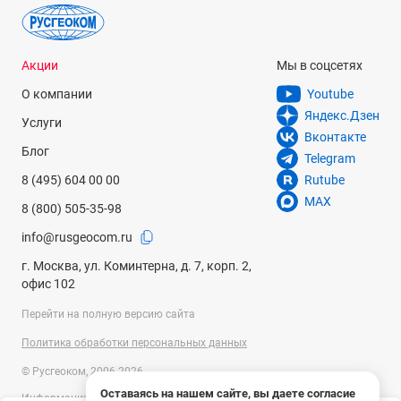
Акции
Мы в соцсетях
О компании
Youtube
Яндекс.Дзен
Услуги
Вконтакте
Блог
Telegram
8 (495) 604 00 00
Rutube
MAX
8 (800) 505-35-98
info@rusgeocom.ru
г. Москва, ул. Коминтерна, д. 7, корп. 2,
офис 102
Перейти на полную версию сайта
Политика обработки персональных данных
© Русгеоком, 2006-2026
Оставаясь на нашем сайте, вы даете согласие
Информация на сайте носит справочный характер и не является