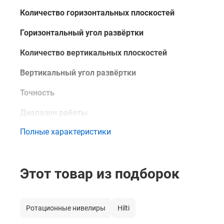
Количество горизонтальных плоскостей
Горизонтальный угол развёртки
Количество вертикальных плоскостей
Вертикальный угол развёртки
Точность
Диапазон работы
Полные характеристики
Диапазон работы с приёмником
Цвет лазерного луча
Этот товар из подборок
Тип компенсатора
Система автоматического выравнивания (Диапазон
компенсатора)
Ротационные нивелиры
Hilti
Лазерный отвес (Точка отвеса)