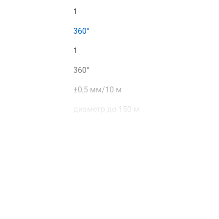
1
360°
1
360°
±0,5 мм/10 м
диаметр до 150 м
диаметр до 800 м
красный
сервопривод
 работы
±5°
нет