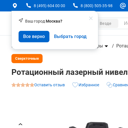
8 (495) 604 00 00
8 (800) 505-35-98
Ваш город
Москва?
Каталог
Везде
Ротационный лазерный нивелир HILTI PR 40-22
Все верно
Выбрать город
О товаре
Характеристики
Аксессуары
Геодезическое оборудование
Нивелиры
Рота
Сверхточные
Ротационный лазерный нивели
Оставить отзыв
Избранное
Сравне