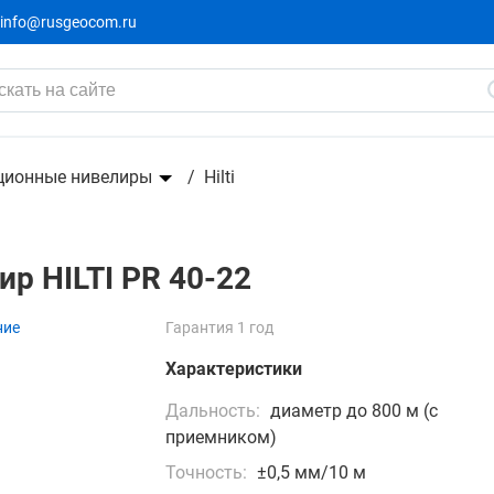
info@rusgeocom.ru
329 000 ₽
350 000 ₽
-21000₽
ционные нивелиры
Hilti
р HILTI PR 40-22
ние
Гарантия 1 год
Характеристики
Дальность:
диаметр до 800 м (с
приемником)
Точность:
±0,5 мм/10 м