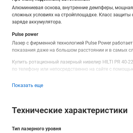
Алюминиевая основа, внутренние демпферы, мощная з
сложных условиях на стройплощадке. Класс защиты о
заряде аккумулятора.
Pulse power
Лазер с фирменной технологией Pulse Power работает 
показания даже на большом расстоянии и в самых с
Купить ротационный лазерный нивелир HILTI PR 40-2
по телефону или непосредственно на сайте с помощь
Показать еще
Технические характеристики
Тип лазерного уровня