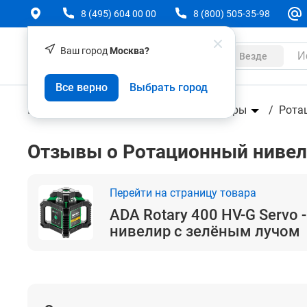
8 (495) 604 00 00
8 (800) 505-35-98
Ваш город
Москва?
Каталог
Везде
ADA Rotary 400 HV-G Servo - ротационный ниве
Все верно
Выбрать город
Геодезическое оборудование
Нивелиры
Рота
Отзывы о Ротационный нивели
Перейти на страницу товара
ADA Rotary 400 HV-G Servo
нивелир с зелёным лучом