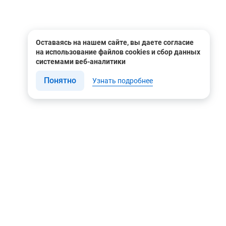
Оставаясь на нашем сайте, вы даете согласие
на использование файлов cookies и сбор данных
системами веб-аналитики
Понятно
Узнать подробнее
Связаться с нами
Мы в соцсетях
Контакты
Youtube
8 (495) 604 00 00
Яндекс.Дзен
8 (800) 505-35-98
Вконтакте
info@rusgeocom.ru
Telegram
г. Москва, ул. Коминтерна,