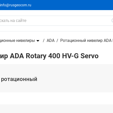
info@rusgeocom.ru
33 376 ₽
лир с зелёным лучом
35 133 ₽
-5%
ционные нивелиры
ADA
Ротационный нивелир ADA R
р ADA Rotary 400 HV-G Servo
 - ротационный