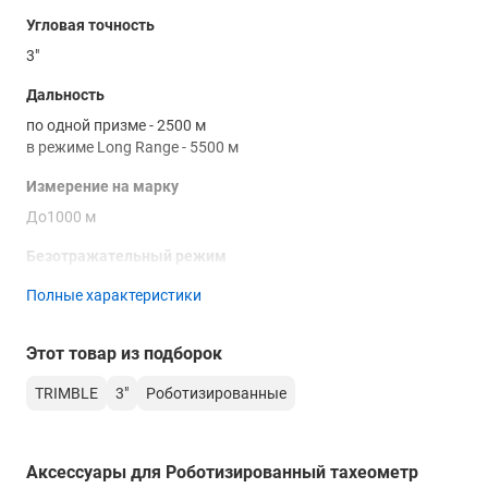
Угловая точность
3"
Дальность
по одной призме - 2500 м
в режиме Long Range - 5500 м
Измерение на марку
До1000 м
Безотражательный режим
2200 м
Полные характеристики
Время измерения по призме (стандартный режим)
Этот товар из подборок
1.2 сек
TRIMBLE
3"
Роботизированные
Время измерения по призме (режим слежения)
0.4 сек
Время измерения без отражателя (стандартный режим)
Аксессуары для Роботизированный тахеометр