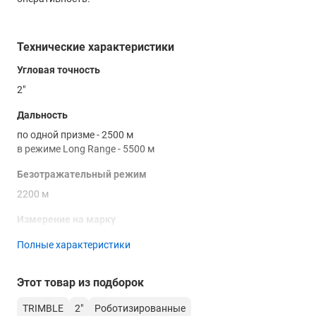
Технические характеристики
Угловая точность
2"
Дальность
по одной призме - 2500 м
в режиме Long Range - 5500 м
Безотражательный режим
2200 м
Измерение на марку
1000 м
Полные характеристики
Время измерения по призме (стандартный режим)
Этот товар из подборок
1.2 сек
TRIMBLE
2"
Роботизированные
Время измерения по призме (режим слежения)