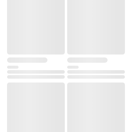
от -20 °C до +50 °C
Вес
5.25 кг
Пылевлагозащищённость
IP55
Особенности
Гарантия 2 год