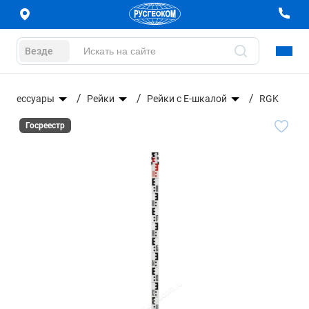
Везде
Аксессуары
Рейки
Рейки с Е-шкалой
RGK
Госреестр