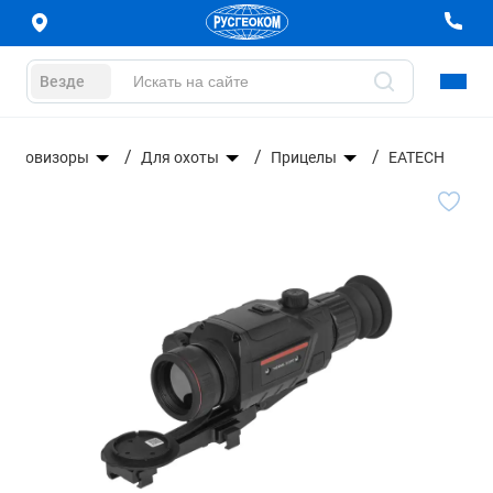
Везде
Тепловизоры
Для охоты
Прицелы
EATECH