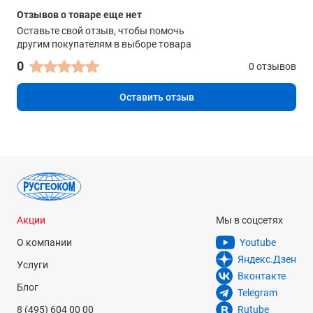
Ударная стойкость
Отзывов о товаре еще нет
до 800 G
Оставьте свой отзыв, чтобы помочь
другим покупателям в выборе товара
Классы защиты корпуса пыле- и влагозащиты
0
0 отзывов
IP67
Сертификация
Оставить отзыв
FCC, CE, RoHS, EAC, WEEE, UKCA, un38.3
Рабочие температуры, °C
-30...+50
Температура хранения, °C
-45...+70
Акции
Мы в соцсетях
Влажность
О компании
Youtube
от 10% до 95%, без конденсата
Яндекс.Дзен
Услуги
Установка на оружие
Вконтакте
Блог
Picatinny
Telegram
8 (495) 604 00 00
Rutube