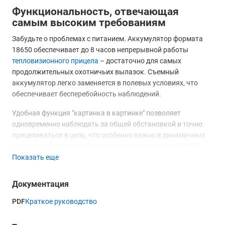
Функциональность, отвечающая
самым высоким требованиям
Забудьте о проблемах с питанием. Аккумулятор формата
18650 обеспечивает до 8 часов непрерывной работы
тепловизионного прицела
– достаточно для самых
продолжительных охотничьих вылазок. Съемный
аккумулятор легко заменяется в полевых условиях, что
обеспечивает бесперебойность наблюдений.
Удобная функция "картинка в картинке" позволяет
одновременно наблюдать за общей обстановкой и точно
прицеливаться в цель, что особенно важно в динамичных
ситуациях. Встроенный видеорекордер с памятью 32 ГБ
Показать еще
позволит сохранить все важные моменты, а через
приложение TargetIR вы сможете управлять прицелом со
смартфона, просматривать записи, настраивать параметры
Документация
и даже вести прямую трансляцию. Wi-Fi модуль
PDF
Краткое руководство
обеспечивает беспроводное подключение и максимальную
гибкость в управлении.