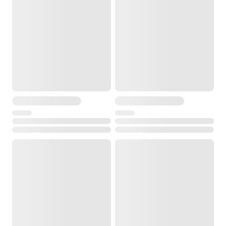
Стандартные программы: Internet Explorer Mobile, File
Explorer, Word Mobile, Microsoft Windows Media™ Player, ПО
камеры, Справка;
Тип питания
Одна внутренняя сменная, аккумуляторная батарея: LEICA
GEB212 (7.4V, 2.6Ач, Li-Ion) или LEICA GEB211 (1200+; 2.2Ач,
Li-Ion);
Интерфейсы
Коммуникационная панель CBC02: 9 pin DSUB; 5-ть портов
Bluetooth 2.0 класс 2; USB хост A; USB (мини); 7 пин; питание
Клавиатура
Прочная клавиатура с подсветкой: 65 клавиш, QWERTY + 12
функц. клавиш
Операционная система
MS Windows CE 6.0