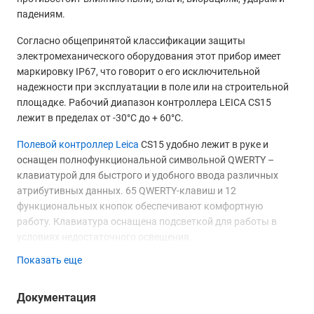
падениям.
Согласно общепринятой классификации защиты
электромеханического оборудования этот прибор имеет
маркировку IP67, что говорит о его исключительной
надежности при эксплуатации в поле или на строительной
площадке. Рабочий диапазон контроллера LEICA CS15
лежит в пределах от -30°С до + 60°С.
Полевой контроллер Leica
CS15 удобно лежит в руке и
оснащен полнофункциональной символьной QWERTY –
клавиатурой для быстрого и удобного ввода различных
атрибутивных данных. 65 QWERTY-клавиш и 12
функциональных кнопок обеспечивают комфортную
работу. Клавиатура оснащена подсветкой для работы в
условиях недостаточного освещения.
Показать еще
Цветной сенсорный VGA "альбомного" расположения –
экран обеспечивает получение яркого и контрастного
изображения даже при солнечном свете. Для работы в
Документация
сумерках или в тумане экран также оснащен светодиодной