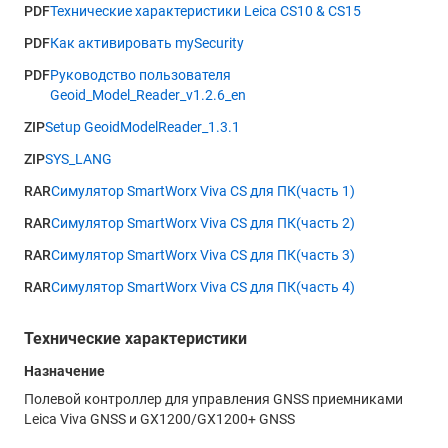
PDF
Технические характеристики Leica CS10 & CS15
подсветкой.
PDF
Как активировать mySecurity
Встроенная удобно расположенная цифровая фотокамера с
PDF
Руководство пользователя
разрешением 2 мегапикселя позволяет получать
Geoid_Model_Reader_v1.2.6_en
качественные изображения. Это облегчает производство
съемки и ведение абриса. Фотографировать удобно как с
ZIP
Setup GeoidModelReader_1.3.1
вешки, так и при держании контроллера одной рукой,
ZIP
SYS_LANG
камера имеет фиксированный фокус.
RAR
Симулятор SmartWorx Viva CS для ПК(часть 1)
Встроенный динамик и микрофон позволяют не только
RAR
Симулятор SmartWorx Viva CS для ПК(часть 2)
получать звуковые оповещения о происходящих событиях,
таких как потеря инициализации или предупреждение о
RAR
Симулятор SmartWorx Viva CS для ПК(часть 3)
низком заряде батареи, но и создавать голосовые
RAR
Симулятор SmartWorx Viva CS для ПК(часть 4)
комментарии. Благодаря интегрированному модулю
Bluetooth для этих целей можно использовать
беспроводную гарнитуру.
Технические характеристики
Назначение
Полевой контроллер LEICA CS15 можно по праву назвать
полноценным портативным компьютером, ведь он
Полевой контроллер для управления GNSS приемниками
обладает потрясающими производственными
Leica Viva GNSS и GX1200/GX1200+ GNSS
характеристиками и оснащен самыми современными