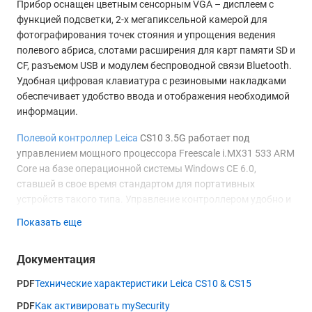
Прибор оснащен цветным сенсорным VGA – дисплеем с
функцией подсветки, 2-х мегапиксельной камерой для
фотографирования точек стояния и упрощения ведения
полевого абриса, слотами расширения для карт памяти SD и
CF, разъемом USB и модулем беспроводной связи Bluetooth.
Удобная цифровая клавиатура с резиновыми накладками
обеспечивает удобство ввода и отображения необходимой
информации.
Полевой контроллер Leica
CS10 3.5G работает под
управлением мощного процессора Freescale i.MX31 533 ARM
Core на базе операционной системы Windows CE 6.0,
ставшей в свое время стандартом для портативных
устройств такого типа. Управление контроллером удобно и
понятно. Даже новичок, не имеющий опыта работы с
Показать еще
подобным оборудованием, оказывается в привычной для
себя среде, и быстро осваивает все функции.
Документация
К стандартному набору программ, таких как Internet
PDF
Технические характеристики Leica CS10 & CS15
Explorer Mobile, File Explorer, Word Mobile, Microsoft Windows
Media™ Player, ПО камеры и справка могут быть добавлены
PDF
Как активировать mySecurity