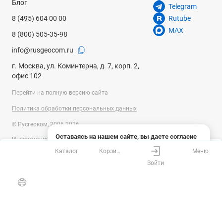
Блог
Telegram
8 (495) 604 00 00
Rutube
MAX
8 (800) 505-35-98
info@rusgeocom.ru
г. Москва, ул. Коминтерна, д. 7, корп. 2,
офис 102
Перейти на полную версию сайта
Политика обработки персональных данных
© Русгеоком, 2006-2026
Оставаясь на нашем сайте, вы даете согласие
Информация на сайте носит справочный характер и не является
на использование файлов cookies и сбор данных
публичной офертой, определяемой положениями Статьи 437
Каталог
Корзина
Меню
системами веб-аналитики
Ваш город
Москва?
Гражданского кодекса Российской Федерации. Технические
Войти
параметры (спецификация) и комплект поставки товара могут быть
Понятно
Узнать подробнее
изменены производителем без предварительного уведомления.
Все верно
Выбрать город
Уточняйте информацию у наших менеджеров.