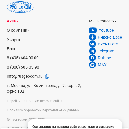
Акции
Мы в соцсетях
О компании
Youtube
Яндекс.Дзен
Услуги
Вконтакте
Блог
Telegram
8 (495) 604 00 00
Rutube
MAX
8 (800) 505-35-98
info@rusgeocom.ru
г. Москва, ул. Коминтерна, д. 7, корп. 2,
офис 102
Перейти на полную версию сайта
Политика обработки персональных данных
© Русгеоком, 2006-2026
Оставаясь на нашем сайте, вы даете согласие
Информация на сайте носит справочный характер и не является