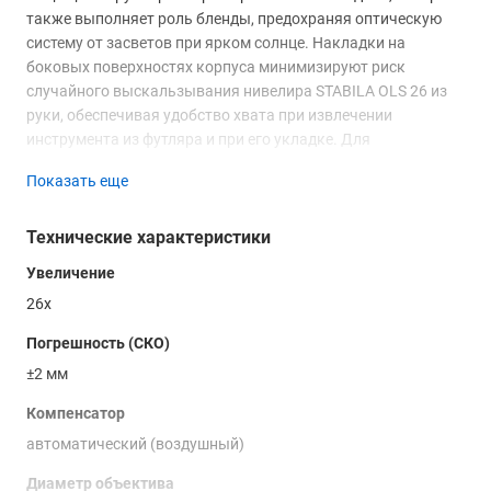
также выполняет роль бленды, предохраняя оптическую
систему от засветов при ярком солнце. Накладки на
боковых поверхностях корпуса минимизируют риск
случайного выскальзывания нивелира STABILA OLS 26 из
руки, обеспечивая удобство хвата при извлечении
инструмента из футляра и при его укладке. Для
недопущения непреднамеренного повреждения, круглый
Показать еще
уровень, используемый для контроля горизонтальности
изделия в процессе замеров через соответствующее
Технические характеристики
зеркало, заглублен относительно поверхности корпуса.
Увеличение
Купить оптический нивелир STABILA OLS 26, а также
получить консультацию специалистов вы можете в нашем
26x
магазине, по телефону или непосредственно на сайте с
Погрешность (СКО)
помощью формы обратной связи или онлайн-консультанта.
±2 мм
Компенсатор
автоматический (воздушный)
Диаметр объектива