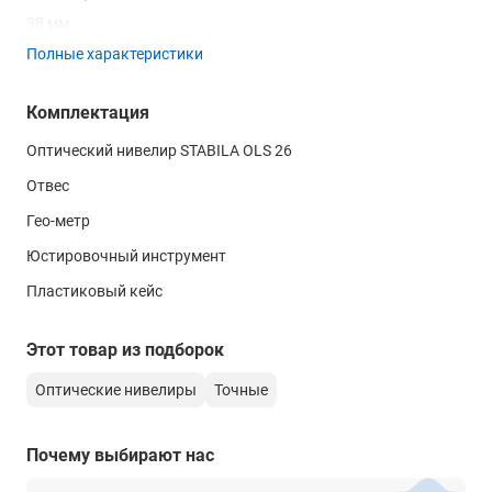
38 мм
Полные характеристики
Поле зрения
2.1 м на 100 м
Комплектация
Угол поля зрения
Оптический нивелир STABILA OLS 26
-
Отвес
Минимальное фокусное расстояние
Гео-метр
-
Юстировочный инструмент
Коэффициент дальномера
Пластиковый кейс
100
Постоянная поправка дальномера
Этот товар из подборок
0
Оптические нивелиры
Точные
Длина зрительной трубы
-
Почему выбирают нас
Изображение