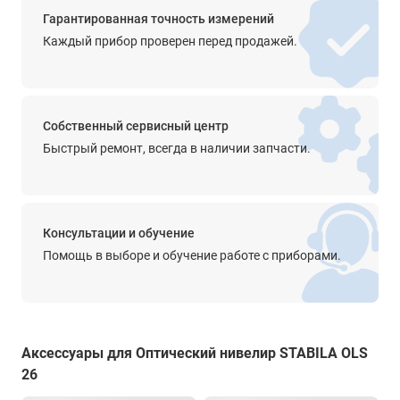
прямое
Гарантированная точность измерений
Каждый прибор проверен перед продажей.
Просветленная оптика
-
Диапазон работы компенсатора
Собственный сервисный центр
±15'
Быстрый ремонт, всегда в наличии запчасти.
Точность компенсатора
0.5’’
Крепление на штатив
Консультации и обучение
5/8''
Помощь в выборе и обучение работе с приборами.
Прочее
чувствительность - 8’/2,0 мм
цена деления - 1°
Аксессуары для Оптический нивелир STABILA OLS
Степень защиты от пыли и влаги
26
IP54