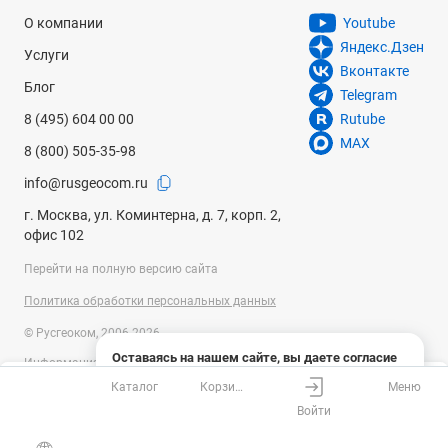
О компании
Youtube
Яндекс.Дзен
Услуги
Вконтакте
Блог
Telegram
8 (495) 604 00 00
Rutube
MAX
8 (800) 505-35-98
info@rusgeocom.ru
г. Москва, ул. Коминтерна, д. 7, корп. 2,
офис 102
Перейти на полную версию сайта
Политика обработки персональных данных
© Русгеоком, 2006-2026
Оставаясь на нашем сайте, вы даете согласие
Информация на сайте носит справочный характер и не является
на использование файлов cookies и сбор данных
публичной офертой, определяемой положениями Статьи 437
Каталог
Корзина
Меню
системами веб-аналитики
Ваш город
Москва?
Гражданского кодекса Российской Федерации. Технические
Войти
параметры (спецификация) и комплект поставки товара могут быть
Понятно
Узнать подробнее
изменены производителем без предварительного уведомления.