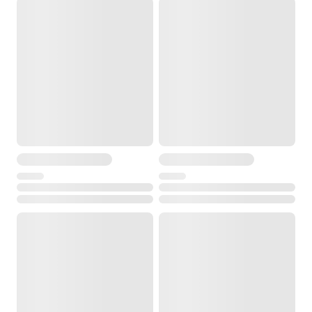
Диапазон рабочей температуры
от -20° до +40°С
Температура хранения
от -30° до +55°С
Размеры
280 x 195 x 190 мм
Вес
2.662 кг