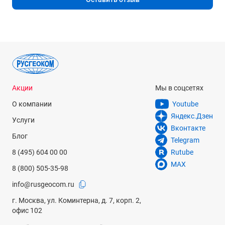
Точность компенсатора
±0.3"
Крепление на штатив
5/8''
Прочее
цена деления горизонтального круга - 1°
Акции
Мы в соцсетях
Степень защиты от пыли и влаги
О компании
Youtube
IP54
Яндекс.Дзен
Услуги
Вконтакте
Диапазон рабочей температуры
Блог
Telegram
от -20° до +50°С
8 (495) 604 00 00
Rutube
Температура хранения
MAX
8 (800) 505-35-98
от -40°C до +70°C
info@rusgeocom.ru
Размеры
г. Москва, ул. Коминтерна, д. 7, корп. 2,
188 х 132 х 140 мм
офис 102