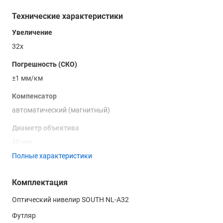
Технические характеристики
Увеличение
32х
Погрешность (СКО)
±1 мм/км
Компенсатор
автоматический (магнитный)
Диаметр объектива
40 мм
Полные характеристики
Поле зрения
-
Комплектация
Угол поля зрения
Оптический нивелир SOUTH NL-A32
1°20'
Футляр