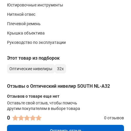
Минимальное фокусное расстояние
Юстировочные инструменты
0.3 м
Нитяной отвес
Коэффициент дальномера
Плечевой ремень
100
Крышка объектива
Постоянная поправка дальномера
Руководство по эксплуатации
0
Длина зрительной трубы
Этот товар из подборок
-
Оптические нивелиры
32х
Изображение
прямое
Отзывы о Оптический нивелир SOUTH NL-A32
Просветленная оптика
Отзывов о товаре еще нет
-
Оставьте свой отзыв, чтобы помочь
другим покупателям в выборе товара
Диапазон работы компенсатора
0
0 отзывов
±15'
Оставить отзыв