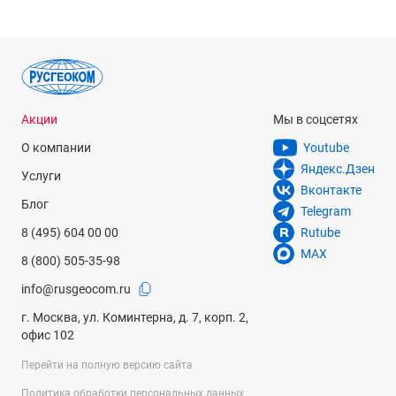
-
Диапазон работы компенсатора
±15'
Точность компенсатора
Акции
Мы в соцсетях
-
О компании
Youtube
Крепление на штатив
Яндекс.Дзен
Услуги
5/8"
Вконтакте
Блог
Telegram
Прочее
8 (495) 604 00 00
Rutube
цена деления горизонтального круга - 1°
MAX
8 (800) 505-35-98
Степень защиты от пыли и влаги
info@rusgeocom.ru
IP54
г. Москва, ул. Коминтерна, д. 7, корп. 2,
Диапазон рабочей температуры
офис 102
от -20° до +50°С
Перейти на полную версию сайта
Температура хранения
Политика обработки персональных данных