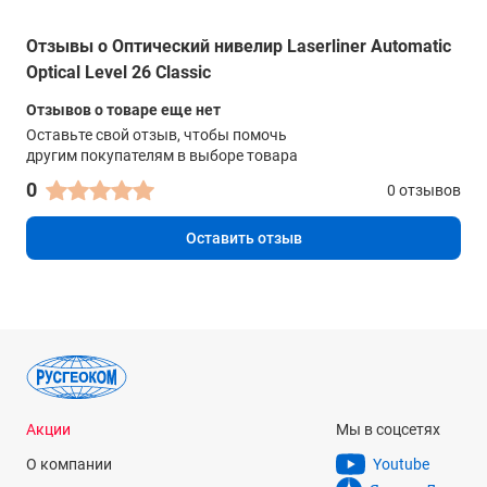
Изображение
Отзывы о Оптический нивелир Laserliner Automatic
прямое
Optical Level 26 Classic
Просветленная оптика
Отзывов о товаре еще нет
-
Оставьте свой отзыв, чтобы помочь
другим покупателям в выборе товара
Диапазон работы компенсатора
0
±15'
0 отзывов
Точность компенсатора
Оставить отзыв
±0.5’’
Крепление на штатив
5/8"
Прочее
цена деления горизонтального круга - 1°
Акции
Мы в соцсетях
Степень защиты от пыли и влаги
О компании
Youtube
IP57