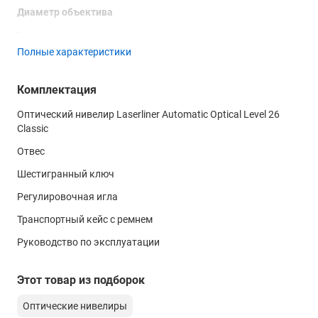
Диаметр объектива
-
Полные характеристики
Поле зрения
-
Комплектация
Угол поля зрения
Оптический нивелир Laserliner Automatic Optical Level 26
1°20'
Classic
Минимальное фокусное расстояние
Отвес
0.5 м
Шестигранный ключ
Коэффициент дальномера
Регулировочная игла
100
Транспортный кейс с ремнем
Постоянная поправка дальномера
Руководство по эксплуатации
0
Этот товар из подборок
Длина зрительной трубы
-
Оптические нивелиры