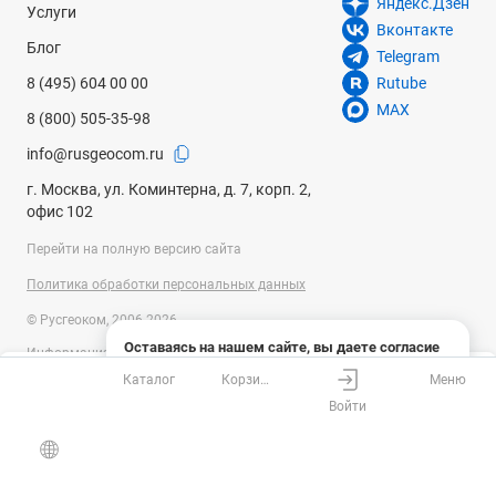
Яндекс.Дзен
Услуги
Диапазон рабочей температуры
Вконтакте
Блог
от -20° до +50°С
Telegram
8 (495) 604 00 00
Rutube
Температура хранения
MAX
8 (800) 505-35-98
от -20° до +50°С
info@rusgeocom.ru
Размеры
г. Москва, ул. Коминтерна, д. 7, корп. 2,
285 х 200 х 190 мм
офис 102
Вес
Перейти на полную версию сайта
1.3 кг
Политика обработки персональных данных
© Русгеоком, 2006-2026
Оставаясь на нашем сайте, вы даете согласие
Информация на сайте носит справочный характер и не является
на использование файлов cookies и сбор данных
публичной офертой, определяемой положениями Статьи 437
Каталог
Корзина
Меню
системами веб-аналитики
Ваш город
Москва?
Гражданского кодекса Российской Федерации. Технические
Войти
параметры (спецификация) и комплект поставки товара могут быть
Понятно
Узнать подробнее
изменены производителем без предварительного уведомления.
Все верно
Выбрать город
Уточняйте информацию у наших менеджеров.