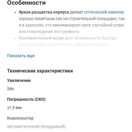
Особенности
Яркая расцветка корпуса
делает
оптический нивелир
хорошо заметным как на строительной площадке, так
и в зарослях, что минимизирует риск случайной утери
или повреждения инструмента.
Коллиматорный визир
дает возможность быстро
находить цель и выполнять предварительное
ориентирование инструмента на нее, сокращая
Показать еще
временные затраты на выполнение замеров.
Крупные верньеры
обеспечивают удобство
Технические характеристики
производства работ, позволяя выполнять наведение
и необходимые регулировки, не снимая защитных
Увеличение
перчаток.
26х
Купить оптический нивелир Laserliner Automatic Optica Level
Погрешность (СКО)
26 Classic, а также получить консультацию специалистов
±1,5 мм
вы можете в нашем магазине, по телефону или
непосредственно на сайте с помощью формы обратной
Компенсатор
связи или онлайн-консультанта.
автоматический (воздушный)