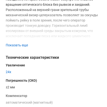
вращение оптического блока без рывков и заеданий.
Расположенный на верхней грани зрительной трубы
механический визир-целеуказатель позволяет за секунды
поймать рейку в поле зрения, после чего оператор
производит тонкую доводку. Горизонтальный лимб
изолирован от внешней среды закрытым кожухом, что
исключает попадание песка или жидкого цементного
раствора в поворотный механизм, а его шкала с ценой
Показать еще
деления 1° позволяет уверенно размечать угловые
элементы конструкций.
Технические характеристики
Спецификация модели CONDTROL
Увеличение
24x2-3-041
24х
Точность нивелирования ±2.0 мм:
Сбалансированный показатель СКО на 1 км двойного
Погрешность (СКО)
хода позволяет использовать прибор для заливки
±2 мм
фундаментов, установки колонн и проведения
ответственных ландшафтных работ.
Компенсатор
24-кратное приближение:
Зрительная труба с
автоматический (магнитный)
высококачественной просветленной оптикой выдает