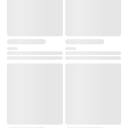
Диапазон рабочей температуры
от -20° до +45°С
Температура хранения
от -20° до +55°С
Размеры
190 x 128 x 123 мм
Вес
1.2 кг