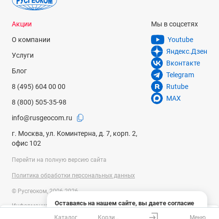
Акции
Мы в соцсетях
О компании
Youtube
Яндекс.Дзен
Услуги
Вконтакте
Блог
Telegram
8 (495) 604 00 00
Rutube
MAX
8 (800) 505-35-98
info@rusgeocom.ru
г. Москва, ул. Коминтерна, д. 7, корп. 2,
офис 102
Перейти на полную версию сайта
Политика обработки персональных данных
© Русгеоком, 2006-2026
Оставаясь на нашем сайте, вы даете согласие
Информация на сайте носит справочный характер и не является
на использование файлов cookies и сбор данных
публичной офертой, определяемой положениями Статьи 437
Каталог
Корзина
Меню