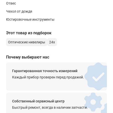
точки зрения экономии бюджета, так и с позиции
Отвес
1°20'
эффективности работы: надёжный и функциональный
Чехол от дождя
прибор отличается не только хорошими рабочими
Минимальное фокусное расстояние
Юстировочные инструменты
показателями, но и умеренной ценой.
0.6 м
Коэффициент дальномера
Этот товар из подборок
100
Оптические нивелиры
24х
Постоянная поправка дальномера
0
Почему выбирают нас
Длина зрительной трубы
-
Гарантированная точность измерений
Каждый прибор проверен перед продажей.
Изображение
прямое
Просветленная оптика
Собственный сервисный центр
-
Быстрый ремонт, всегда в наличии запчасти.
Диапазон работы компенсатора