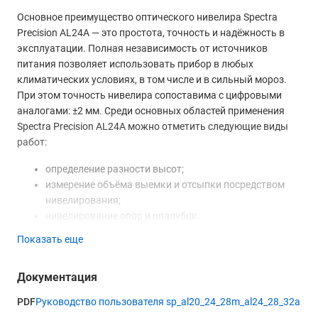
Основное преимущество оптического нивелира Spectra
Precision AL24A — это простота, точность и надёжность в
эксплуатации. Полная независимость от источников
питания позволяет использовать прибор в любых
климатических условиях, в том числе и в сильный мороз.
При этом точность нивелира сопоставима с цифровыми
аналогами: ±2 мм. Среди основных областей применения
Spectra Precision AL24A можно отметить следующие виды
работ:
определение разности высот;
измерение объёма выемки и отсыпки посредством
нивелирования;
нивелирование опор и опалубок.
Показать еще
Качественная оптика с 24-кратным увеличением даёт
чёткое и яркое прямое изображение. Нивелир Spectra
Precision AL24A используется со штативом с плоской или
Документация
сферической головкой. Зеркало круглого уровня позволяет
PDF
Руководство пользователя sp_al20_24_28m_al24_28_32a
наблюдать за состоянием уровня во время работы и