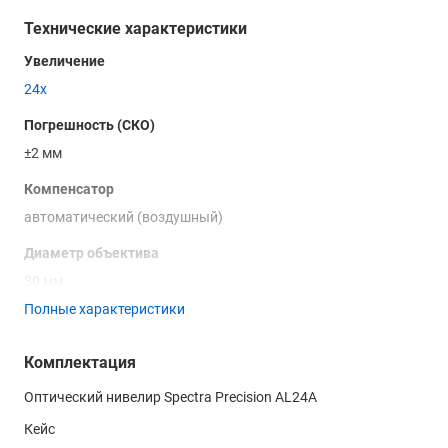
установки. Автоматический компенсатор с воздушным
демпфером устраняет отклонения относительно уровня
Технические характеристики
горизонта в пределах 15’, а также сторонние колебания,
Увеличение
вызванные, например, работой тяжёлой техники. Тем
24х
самым он обеспечивает стабильность и точность
измерений. Spectra Precision AL24A оснащён
Погрешность (СКО)
эргономичными пластиковыми прорезиненными винтами,
±2 мм
удобными для работы при низких температурах и в
условиях высокой влажности.
Компенсатор
автоматический (воздушный)
Лимб с разметкой на 360° позволяет выполнять несложные
угловые замеры. Благодаря водостойкому корпусу
Диаметр объектива
оптический нивелир
можно использовать в местах с
30 мм
повышенной концентрацией пыли и влаги. Для защиты от
дождя в комплекте прибора специально предусмотрен
Полные характеристики
Разрешение
чехол. Металлический корпус защищает хрупкую оптику
-
прибора от возможных механических повреждений. В цену
Комплектация
Spectra Precision AL24A также входят нитяной отвес, набор
Поле зрения
юстировочных инструментов и жёсткий чехол для
Оптический нивелир Spectra Precision AL24A
-
безопасной транспортировки прибора. Купить оптический
Кейс
нивелир Spectra Precision AL24A — хорошее решение как с
Угол поля зрения