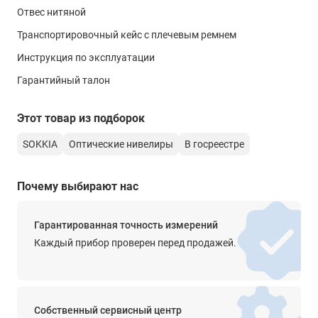
Масса
транспортировочного футляра. Купить оптический нивелир
Отвес нитяной
1,8 кг
SOKKIA С330 имеет смысл, если вы склонны работать с
Транспортировочный кейс с плечевым ремнем
проверенными временем и опытом инструментами.
Габариты
Инструкция по эксплуатации
133х215х135 мм
Гарантийный талон
Этот товар из подборок
SOKKIA
Оптические нивелиры
В госреестре
Почему выбирают нас
Гарантированная точность измерений
Каждый прибор проверен перед продажей.
Собственный сервисный центр