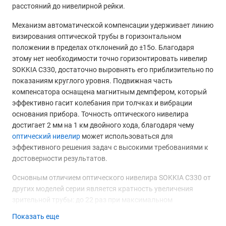
расстояний до нивелирной рейки.
Механизм автоматической компенсации удерживает линию
визирования оптической трубы в горизонтальном
положении в пределах отклонений до ±15о. Благодаря
этому нет необходимости точно горизонтировать нивелир
SOKKIA С330, достаточно выровнять его приблизительно по
показаниям круглого уровня. Подвижная часть
компенсатора оснащена магнитным демпфером, который
эффективно гасит колебания при толчках и вибрации
основания прибора. Точность оптического нивелира
достигает 2 мм на 1 км двойного хода, благодаря чему
оптический нивелир
может использоваться для
эффективного решения задач с высокими требованиями к
достоверности результатов.
Основным отличием оптического нивелира SOKKIA С330 от
других моделей серии является кратность увеличения
зрительной трубы: до 22 раз при максимальном
разрешении в 4?. При этом минимальное расстояние
Показать еще
визирования — всего 30 см. Этого вполне достаточно для