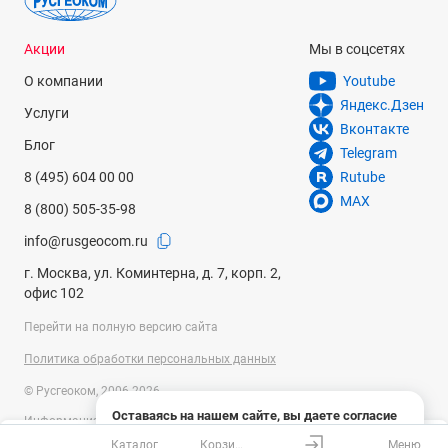
Акции
Мы в соцсетях
О компании
Youtube
Яндекс.Дзен
Услуги
Вконтакте
Блог
Telegram
8 (495) 604 00 00
Rutube
MAX
8 (800) 505-35-98
info@rusgeocom.ru
г. Москва, ул. Коминтерна, д. 7, корп. 2,
офис 102
Перейти на полную версию сайта
Политика обработки персональных данных
© Русгеоком, 2006-2026
Оставаясь на нашем сайте, вы даете согласие
Информация на сайте носит справочный характер и не является
на использование файлов cookies и сбор данных
публичной офертой, определяемой положениями Статьи 437
Каталог
Корзина
Меню