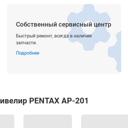
0.5’’
есть
чувствительность - 10’/2,0 мм
Собственный сервисный центр
цена деления - 1°
Быстрый ремонт, всегда в наличии
есть
запчасти.
Подробнее
от -20° до +50°С
от -30° до +55°С
250 x 150 x 160 мм
2.1 кг
нивелир PENTAX AP-201