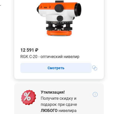
-
12 591 ₽
RGK C-20 - оптический нивелир
Смотреть
Утилизация!
Получите скидку и
подарок при сдаче
ЛЮБОГО
нивелира