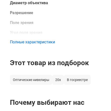
Диаметр объектива
Разрешение
Поле зрения
Угол поля зрения
Полные характеристики
Минимальное фокусное расстояние
Коэффициент дальномера
Этот товар из подборок
Постоянная поправка дальномера
Длина зрительной трубы
Оптические нивелиры
20х
В госреестре
Изображение
Просветленная оптика
Почему выбирают нас
Диапазон работы компенсатора