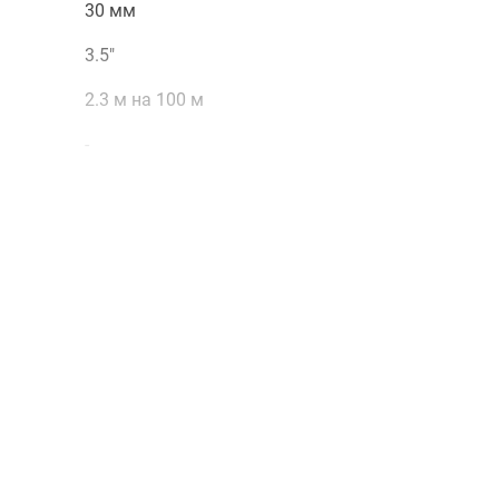
30 мм
3.5"
2.3 м на 100 м
-
0.4 м
100
0
-
прямое
-
±15'