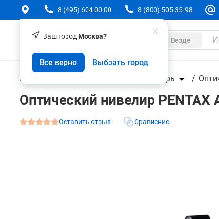
8 (495) 604 00 00
8 (800) 505-35-98
Ваш город
Москва?
Каталог
Везде
Оптический нивелир PENTAX AP-201
Все верно
Выбрать город
О товаре
Характеристики
Аксессуары
Геодезическое оборудование
Нивелиры
Опти
Оптический нивелир PENTAX 
Оставить отзыв
Сравнение