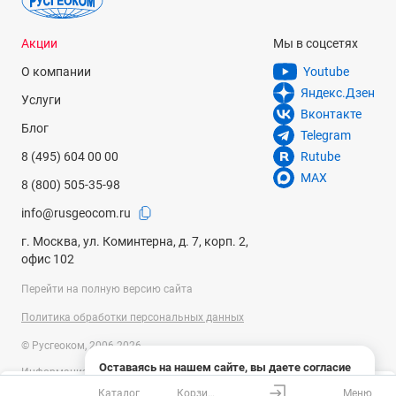
Акции
Мы в соцсетях
О компании
Youtube
Яндекс.Дзен
Услуги
Вконтакте
Блог
Telegram
8 (495) 604 00 00
Rutube
MAX
8 (800) 505-35-98
info@rusgeocom.ru
г. Москва, ул. Коминтерна, д. 7, корп. 2,
офис 102
Перейти на полную версию сайта
Политика обработки персональных данных
© Русгеоком, 2006-2026
Оставаясь на нашем сайте, вы даете согласие
Информация на сайте носит справочный характер и не является
на использование файлов cookies и сбор данных
публичной офертой, определяемой положениями Статьи 437
Каталог
Корзина
Меню