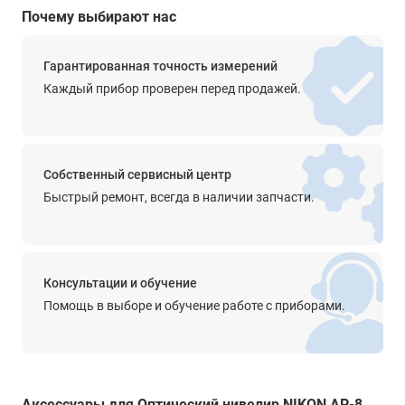
0
Почему выбирают нас
Длина зрительной трубы
190 мм
Гарантированная точность измерений
Каждый прибор проверен перед продажей.
Изображение
прямое
Просветленная оптика
Собственный сервисный центр
есть
Быстрый ремонт, всегда в наличии запчасти.
Диапазон работы компенсатора
±16'
Точность компенсатора
Консультации и обучение
0.3’’
Помощь в выборе и обучение работе с приборами.
Крепление на штатив
5/8''
Прочее
Аксессуары для Оптический нивелир NIKON AP-8