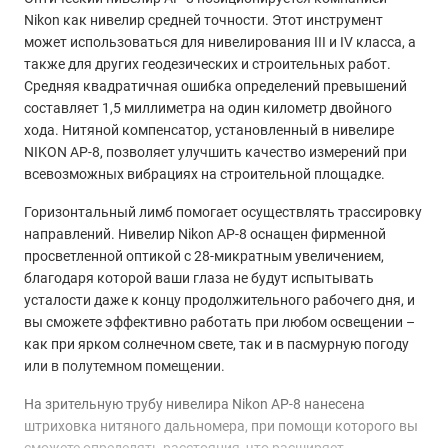
Nikon как нивелир средней точности. Этот инструмент
может использоваться для нивелирования III и IV класса, а
также для других геодезических и строительных работ.
Средняя квадратичная ошибка определений превышений
составляет 1,5 миллиметра на один километр двойного
хода. Нитяной компенсатор, установленный в нивелире
NIKON AP-8, позволяет улучшить качество измерений при
всевозможных вибрациях на строительной площадке.
Горизонтальный лимб помогает осуществлять трассировку
направлений. Нивелир Nikon AP-8 оснащен фирменной
просветленной оптикой с 28-микратным увеличением,
благодаря которой ваши глаза не будут испытывать
усталости даже к концу продолжительного рабочего дня, и
вы сможете эффективно работать при любом освещении –
как при ярком солнечном свете, так и в пасмурную погоду
или в полутемном помещении.
На зрительную трубу нивелира Nikon AP-8 нанесена
штриховка нитяного дальномера, при помощи которого вы