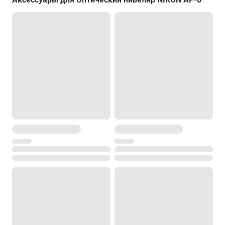
чувствительность - 10’/2,0 мм
цена деления - 1°
Степень защиты от пыли и влаги
IP54
Диапазон рабочей температуры
от -40° до +50°С
Температура хранения
от -40° до +70°С
Размеры
195 х 130 х 125 мм
Вес
1.25 кг