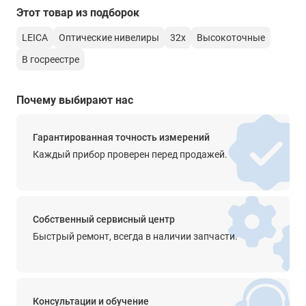
Постоянная поправка дальномера
Этот товар из подборок
0
LEICA
Оптические нивелиры
32х
Высокоточные
Длина зрительной трубы
В госреестре
246 мм
Изображение
Почему выбирают нас
прямое
Гарантированная точность измерений
Просветленная оптика
Каждый прибор проверен перед продажей.
есть
Диапазон работы компенсатора
±30'
Собственный сервисный центр
Точность компенсатора
Быстрый ремонт, всегда в наличии запчасти.
0.3’’
Крепление на штатив
5/8''
Консультации и обучение