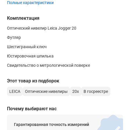
Полные характеристики
Поле зрения
2.1 м на 100 м
Комплектация
Угол поля зрения
Оптический нивелир Leica Jogger 20
-
Футляр
Минимальное фокусное расстояние
Шестигранный ключ
1 м
Юстировочная шпилька
Коэффициент дальномера
Свидетельство о метрологической поверке
100
Постоянная поправка дальномера
Этот товар из подборок
0
LEICA
Оптические нивелиры
20х
В госреестре
Длина зрительной трубы
-
Почему выбирают нас
Изображение
прямое
Гарантированная точность измерений