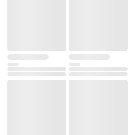
от -20° до +40°С
Температура хранения
от -30° до +55°С
Размеры
246 х 138 х 130 мм
Вес
2.4 кг