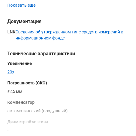
отделочных работ.
Показать еще
Удобные "бесконечные" наводящие винты обеспечивают
высокую скорость наведения и фокусировки, а
Документация
прорезиненные накладки на винтах и высокая степень
защиты от внешних факторов позволяют работать при
LNK
Сведения об утвержденном типе средств измерений в
информационном фонде
любых погодных условиях.
Технические характеристики
Увеличение
20х
Погрешность (СКО)
±2,5 мм
Компенсатор
автоматический (воздушный)
Диаметр объектива
-