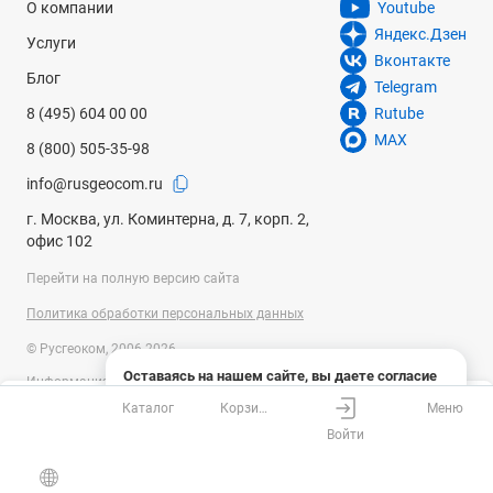
О компании
Youtube
Яндекс.Дзен
Услуги
Вконтакте
Блог
Telegram
8 (495) 604 00 00
Rutube
MAX
8 (800) 505-35-98
info@rusgeocom.ru
г. Москва, ул. Коминтерна, д. 7, корп. 2,
офис 102
Перейти на полную версию сайта
Политика обработки персональных данных
© Русгеоком, 2006-2026
Оставаясь на нашем сайте, вы даете согласие
Информация на сайте носит справочный характер и не является
на использование файлов cookies и сбор данных
публичной офертой, определяемой положениями Статьи 437
Каталог
Корзина
Меню
системами веб-аналитики
Ваш город
Москва?
Гражданского кодекса Российской Федерации. Технические
Войти
параметры (спецификация) и комплект поставки товара могут быть
Понятно
Узнать подробнее
изменены производителем без предварительного уведомления.
Все верно
Выбрать город
Уточняйте информацию у наших менеджеров.