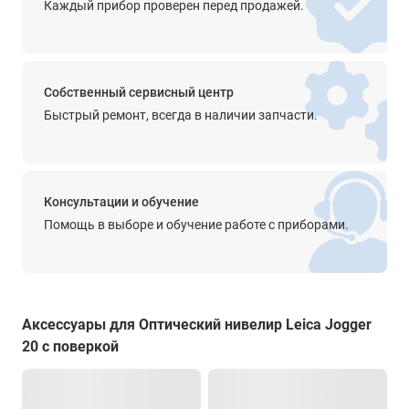
Каждый прибор проверен перед продажей.
Просветленная оптика
-
Диапазон работы компенсатора
Собственный сервисный центр
±15'
Быстрый ремонт, всегда в наличии запчасти.
Точность компенсатора
0.5’’
Крепление на штатив
Консультации и обучение
5/8''
Помощь в выборе и обучение работе с приборами.
Прочее
чувствительность - 8’/2,0 мм
градуировка - 360°
цена деления - 1°
Аксессуары для Оптический нивелир Leica Jogger
Степень защиты от пыли и влаги
20 с поверкой
IP54
Диапазон рабочей температуры