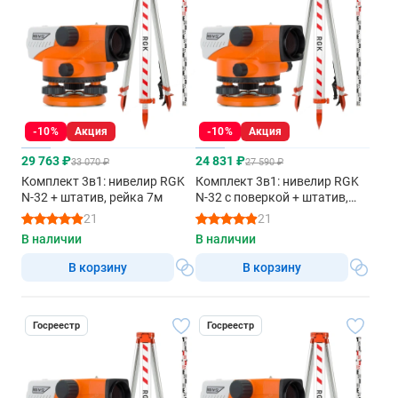
-10%
Акция
-10%
Акция
29 763 ₽
24 831 ₽
33 070 ₽
27 590 ₽
Комплект 3в1: нивелир RGK
Комплект 3в1: нивелир RGK
N-32 + штатив, рейка 7м
N-32 с поверкой + штатив,
рейка 3м
21
21
В наличии
В наличии
В корзину
В корзину
Госреестр
Госреестр