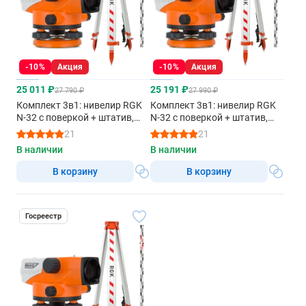
-10%
Акция
-10%
Акция
25 011 ₽
25 191 ₽
27 790 ₽
27 990 ₽
Комплект 3в1: нивелир RGK
Комплект 3в1: нивелир RGK
N-32 с поверкой + штатив,
N-32 с поверкой + штатив,
рейка 4м
рейка 5м
21
21
В наличии
В наличии
В корзину
В корзину
Госреестр