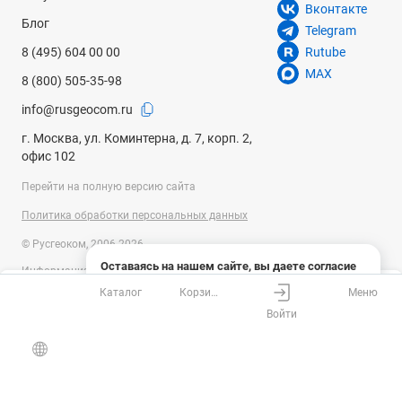
Вконтакте
Блог
Telegram
8 (495) 604 00 00
Rutube
MAX
8 (800) 505-35-98
info@rusgeocom.ru
г. Москва, ул. Коминтерна, д. 7, корп. 2,
офис 102
Перейти на полную версию сайта
Политика обработки персональных данных
© Русгеоком, 2006-2026
Оставаясь на нашем сайте, вы даете согласие
Информация на сайте носит справочный характер и не является
на использование файлов cookies и сбор данных
публичной офертой, определяемой положениями Статьи 437
Каталог
Корзина
Меню
системами веб-аналитики
Ваш город
Москва?
Гражданского кодекса Российской Федерации. Технические
Войти
параметры (спецификация) и комплект поставки товара могут быть
Понятно
Узнать подробнее
изменены производителем без предварительного уведомления.
Все верно
Выбрать город
Уточняйте информацию у наших менеджеров.