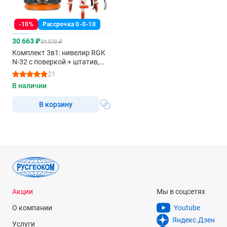
-10%
Рассрочка 0-0-10
30 663 ₽
34 070 ₽
Комплект 3в1: нивелир RGK
N-32 с поверкой + штатив,
рейка 7м
21
В наличии
В корзину
Акции
Мы в соцсетях
О компании
Youtube
Яндекс.Дзен
Услуги