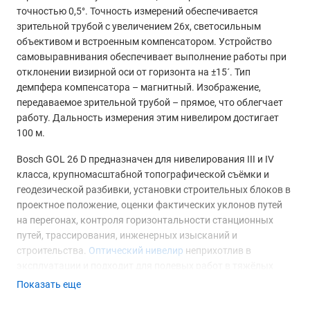
точностью 0,5°. Точность измерений обеспечивается
зрительной трубой с увеличением 26x, светосильным
объективом и встроенным компенсатором. Устройство
самовыравнивания обеспечивает выполнение работы при
отклонении визирной оси от горизонта на ±15´. Тип
демпфера компенсатора – магнитный. Изображение,
передаваемое зрительной трубой – прямое, что облегчает
работу. Дальность измерения этим нивелиром достигает
100 м.
Bosch GOL 26 D предназначен для нивелирования III и IV
класса, крупномасштабной топографической съёмки и
геодезической разбивки, установки строительных блоков в
проектное положение, оценки фактических уклонов путей
на перегонах, контроля горизонтальности станционных
путей, трассирования, инженерных изысканий и
строительства.
Оптический нивелир
неприхотлив в
эксплуатации и подходит для полевых работ в тяжёлых
условиях. Выполнение работ в таких условиях
Показать еще
обеспечивает крепкий и надёжный корпус с защитой от