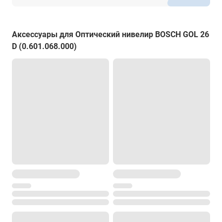
Диапазон рабочей температуры
от -10° до +50°С
Температура хранения
Аксессуары для Оптический нивелир BOSCH GOL 26
D (0.601.068.000)
от -20° до +70°С
Размеры
215 х 135 х 145 мм
Вес
1.5 кг