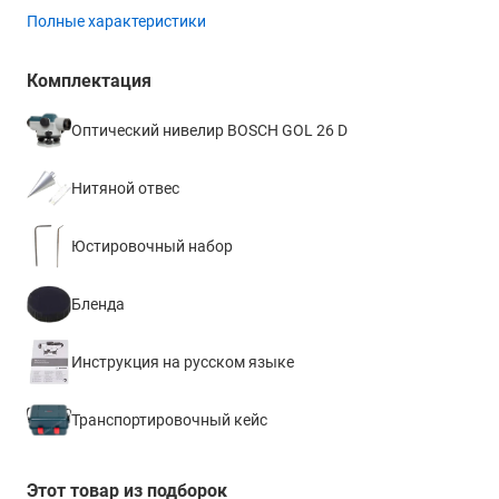
Полные характеристики
Поле зрения
-
Комплектация
Угол поля зрения
Оптический нивелир BOSCH GOL 26 D
1°30'
Минимальное фокусное расстояние
Нитяной отвес
0.3 м
Коэффициент дальномера
Юстировочный набор
100
Бленда
Постоянная поправка дальномера
0
Инструкция на русском языке
Длина зрительной трубы
215 мм
Транспортировочный кейс
Изображение
прямое
Этот товар из подборок