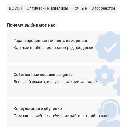
Просветленная оптика
BOSCH
Оптические нивелиры
Точные
В госреестре
-
Почему выбирают нас
Диапазон работы компенсатора
±15'
Гарантированная точность измерений
Точность компенсатора
Каждый прибор проверен перед продажей.
0.3’’
Крепление на штатив
5/8''
Собственный сервисный центр
Прочее
Быстрый ремонт, всегда в наличии запчасти.
чувствительность - 8’/2,0 мм
цена деления горизонтального круга - 1° или 1 гон
рабочий диапазон - 100 м
Консультации и обучение
Степень защиты от пыли и влаги
Помощь в выборе и обучение работе с приборами.
IP54