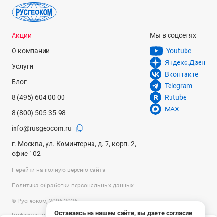
Акции
Мы в соцсетях
О компании
Youtube
Яндекс.Дзен
Услуги
Вконтакте
Блог
Telegram
8 (495) 604 00 00
Rutube
MAX
8 (800) 505-35-98
info@rusgeocom.ru
г. Москва, ул. Коминтерна, д. 7, корп. 2,
офис 102
Перейти на полную версию сайта
Политика обработки персональных данных
© Русгеоком, 2006-2026
Оставаясь на нашем сайте, вы даете согласие
Информация на сайте носит справочный характер и не является