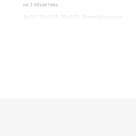
на 3 объектива
4x/0,1; 10x/0,15; 20x/0,25. Длиннофокусные
овальный 120 х 105 мм с двумя прижимами
точечный светодиод
батарейки 3 шт. типа AA, 4.5B - не входят в
комплект
без упаковки 210 х 250 х 150 мм; в упаковке 260 
360 х 195 мм
без упаковки 0,8 кг; в упаковке 1,5 кг