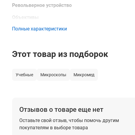
Револьверное устройство
Объективы
Полные характеристики
Предметный столик
Источник света
Этот товар из подборок
Источник питания
Учебные
Микроскопы
Микромед
Габаритные размеры
Масса, не более
Отзывов о товаре еще нет
Оставьте свой отзыв, чтобы помочь
другим
покупателям в выборе товара