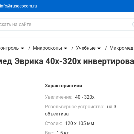
info@rusgeocom.ru
0x инвертированный (лайм)
контроль
Микроскопы
Учебные
Микромед
д Эврика 40x-320x инвертирова
Характеристики
Увеличение:
40 - 320x
Револьверное устройство:
на 3
объектива
Столик:
120 х 105 мм
Вес:
1,5 кг