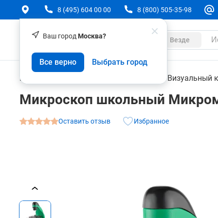
8 (495) 604 00 00
8 (800) 505-35-98
Ваш город
Москва?
Каталог
Везде
Микроскоп школьный Микромед Эврика 40x-32
Все верно
Выбрать город
О товаре
Характеристики
Контрольно-измерительные приборы
Визуальный 
Микроскоп школьный Микроме
Оставить отзыв
Избранное