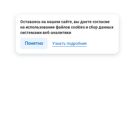
Оставаясь на нашем сайте, вы даете согласие
на использование файлов cookies и сбор данных
системами веб-аналитики
Понятно
Узнать подробнее
Связаться с нами
Мы в соцсетях
Контакты
Youtube
8 (495) 604 00 00
Яндекс.Дзен
8 (800) 505-35-98
Вконтакте
info@rusgeocom.ru
Telegram
г. Москва, ул. Коминтерна,