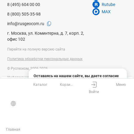
8 (495) 604 00 00
Rutube
MAX
8 (800) 505-35-98
info@rusgeocom.ru
г. Москва, ул. Коминтерна, д. 7, корп. 2,
офис 102
Перейти на полную версию сайта
Политика обработки персональных данных
© Русгеоком, 2006-2026
Оставаясь на нашем сайте, вы даете согласие
Информация на сайте носит справочный характер и не является
на использование файлов cookies и сбор данных
публичной офертой, определяемой положениями Статьи 437
Каталог
Корзина
Меню
системами веб-аналитики
Ваш город
Москва?
Гражданского кодекса Российской Федерации. Технические
Войти
параметры (спецификация) и комплект поставки товара могут быть
Понятно
Узнать подробнее
изменены производителем без предварительного уведомления.
Все верно
Выбрать город
Уточняйте информацию у наших менеджеров.
Главная