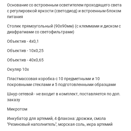
Основание со встроенным осветителем проходящего света
объектов в высоком разрешении с использованием ПК.
точечный светодиод
с регулировкой яркости (светодиод) и встроенным блоком
Благодаря возможности вывода изображения на дисплей
Источник питания
питания
компьютера или на проектор, прибор удобен для
батарейки 3 шт. типа AA, 4.5B, 220В 50Гц через адаптер - не
использования в образовательных целях и при составлении
Столик прямоугольный (90х90мм) (с клеммами и диском с
входит в комплект
отчетов.
диафрагмами со светофильтрами)
Габаритные размеры
Объектив - 4х0,1
В комплекте микроскопа, кроме лабораторных
инструментов, принадлежностей и чистых предметных и
в кейсе - 390х255х135 мм
Объектив - 10х0,25
покровных стекол, имеются готовые микропрепараты на
Масса, не более
Объектив - 40х0,65
предметных стеклах и препараты во флаконах – для
2 кг
самостоятельного приготовления образцов.
Окуляр 10х
Пластмассовая коробка с 10 предметными и 10
Корпус и основные узлы изготовлены из металла, а линзы –
покровными стеклами и 5 подготовленными образцами
из оптического минерального стекла. За счет этого
заявленный производителем срок службы прибора
Шнур сетевой - не входит в комплект, поставляется по доп.
составляет не менее 20 лет, даже при интенсивной
заказу
эксплуатации или неумелом обращении.
Микротом
Купить микроскоп Микромед Эврика 40x-1280x в кейсе
Инкубатор для артемий, 4 флакона: дрожжи, смола
(фуксия), а также получить консультацию специалистов вы
"Резиновый наполнитель", морская соль, икра артемий
можете в нашем
магазине
, по телефону или