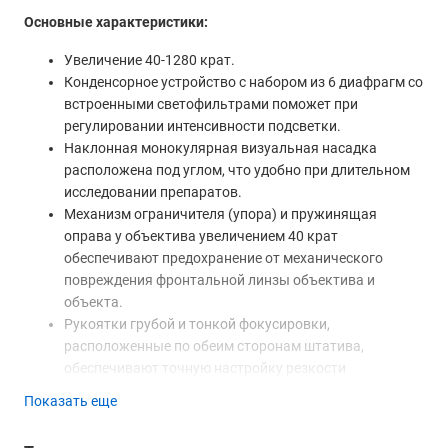
Основные характеристики:
Увеличение 40-1280 крат.
Конденсорное устройство с набором из 6 диафрагм со
встроенными светофильтрами поможет при
регулировании интенсивности подсветки.
Наклонная монокулярная визуальная насадка
расположена под углом, что удобно при длительном
исследовании препаратов.
Механизм ограничителя (упора) и пружинящая
оправа у объектива увеличением 40 крат
обеспечивают предохранение от механического
повреждения фронтальной линзы объектива и
объекта.
Рукоятки грубой и тонкой фокусировки,
расположенные по обеим сторонам штатива,
обеспечивают точную настройку резкости
изображения на большом увеличении.
Показать еще
Светодиодная лампа подсветки микроскопа Микромед