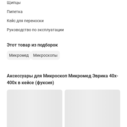
Щипцы
непосредственно на сайте с помощью формы обратной
связи или онлайн-консультанта.
Пипетка
Кейс для переноски
Руководство по эксплуатации
Этот товар из подборок
Микромед
Микроскопы
Аксессуары для Микроскоп Микромед Эврика 40x-
400x в кейсе (фуксия)