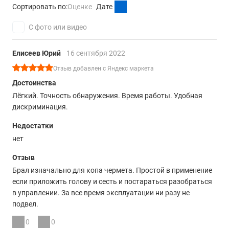
Сортировать по:
Оценке
Дате
С фото или видео
Елисеев Юрий
16 сентября 2022
Отзыв добавлен с Яндекс маркета
Достоинства
Лёгкий. Точность обнаружения. Время работы. Удобная
дискриминация.
Недостатки
нет
Отзыв
Брал изначально для копа чермета. Простой в применение
если приложить голову и сесть и постараться разобраться
в управлении. За все время эксплуатации ни разу не
подвел.
0
0