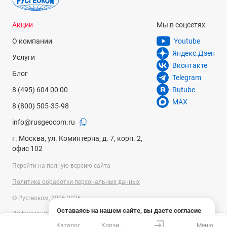
Акции
Мы в соцсетях
О компании
Youtube
Яндекс.Дзен
Услуги
Вконтакте
Блог
Telegram
8 (495) 604 00 00
Rutube
MAX
8 (800) 505-35-98
info@rusgeocom.ru
г. Москва, ул. Коминтерна, д. 7, корп. 2,
офис 102
Перейти на полную версию сайта
Политика обработки персональных данных
© Русгеоком, 2006-2026
Оставаясь на нашем сайте, вы даете согласие
Информация на сайте носит справочный характер и не является
на использование файлов cookies и сбор данных
публичной офертой, определяемой положениями Статьи 437
Каталог
Корзина
Меню