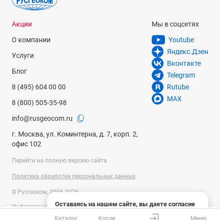
Акции
Мы в соцсетях
О компании
Youtube
Яндекс.Дзен
Услуги
Вконтакте
Блог
Telegram
8 (495) 604 00 00
Rutube
MAX
8 (800) 505-35-98
info@rusgeocom.ru
г. Москва, ул. Коминтерна, д. 7, корп. 2,
офис 102
Перейти на полную версию сайта
Политика обработки персональных данных
© Русгеоком, 2006-2026
Оставаясь на нашем сайте, вы даете согласие
Информация на сайте носит справочный характер и не является
на использование файлов cookies и сбор данных
публичной офертой, определяемой положениями Статьи 437
Каталог
Корзина
Меню