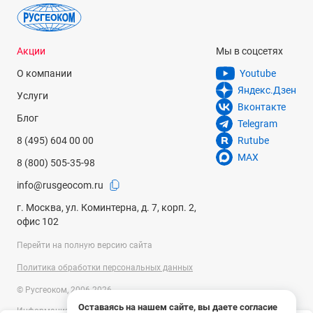
Акции
Мы в соцсетях
О компании
Youtube
Яндекс.Дзен
Услуги
Вконтакте
Блог
Telegram
8 (495) 604 00 00
Rutube
MAX
8 (800) 505-35-98
info@rusgeocom.ru
г. Москва, ул. Коминтерна, д. 7, корп. 2,
офис 102
Перейти на полную версию сайта
Политика обработки персональных данных
© Русгеоком, 2006-2026
Оставаясь на нашем сайте, вы даете согласие
Информация на сайте носит справочный характер и не является