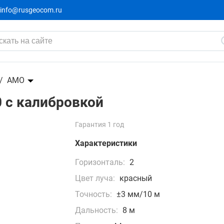
info@rusgeocom.ru
2 9
3 290 ₽
-329₽
AMO
 с калибровкой
Гарантия 1 год
Характеристики
Горизонталь:
2
Цвет луча:
красный
Точность:
±3 мм/10 м
Дальность:
8 м