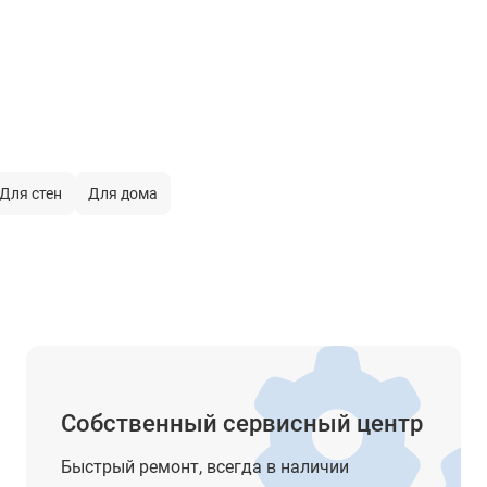
нет
красный
нет
 работы
нет
Для стен
Для дома
нет
нет
есть
3 х АА (1,5 В)
не установлено
Собственный сервисный центр
-
Быстрый ремонт, всегда в наличии
635 нм