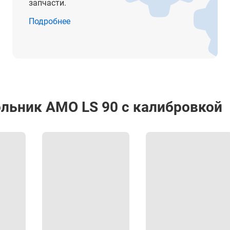
запчасти.
-
Подробнее
-
-
от -10° до +50°С
от -10° до +50°С
льник AMO LS 90 с калибровкой
190 х 150 х 90 мм
0.3 кг