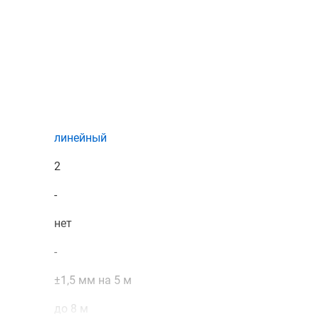
 углы от 5° до 85° и позволяет обойтись без дополнитель
либровкой, а также получить консультацию специалистов 
можете в нашем
магазине
, связавшись с нами по телефону 
атной связи или воспользовавшись чатом с онлайн-
линейный
2
-
нет
-
±1,5 мм на 5 м
до 8 м