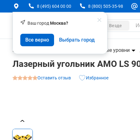
8 (495) 604 00 00
8 (800) 505-35-98
Ваш город
Москва?
Каталог
Везде
Лазерный угольник AMO LS 90 с калибровкой
Все верно
Выбрать город
О товаре
Характеристики
Аксессуары
Геодезическое оборудование
Лазерные уровни
Лазерный угольник AMO LS 90
Оставить отзыв
Избранное