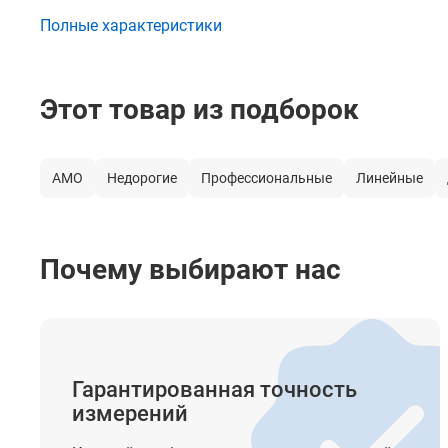
Полные характеристики
Диапазон работы с приёмником
Цвет лазерного луча
Этот товар из подборок
Тип компенсатора
Система автоматического выравнивания (Диапазон
компенсатора)
AMO
Недорогие
Профессиональные
Линейные
Лазерный отвес (Точка отвеса)
Построение наклонных линий
Почему выбирают нас
Крепление на штатив
Элементы питания
Время автономной работы
Гарантированная точность
Класс лазера
измерений
Длина волны