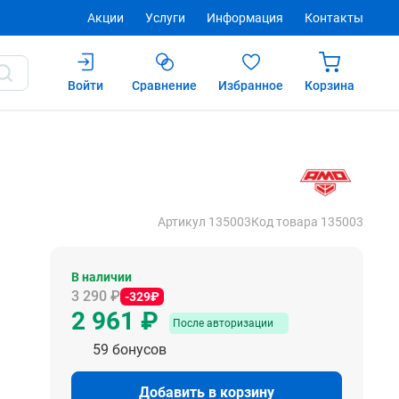
Акции
Услуги
Информация
Контакты
Войти
Сравнение
Избранное
Корзина
61 ₽
Купить
После авторизации
Артикул 135003
Код товара 135003
В наличии
3 290 ₽
-329₽
2 961 ₽
После авторизации
59 бонусов
Добавить в корзину