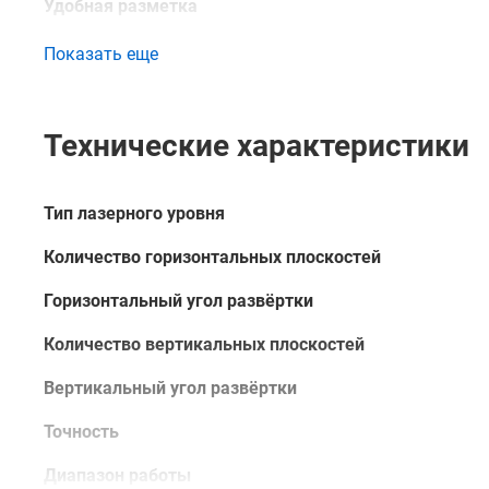
Удобная разметка
Шкала в задней части устройства помогает разметить
Показать еще
инструментов.
Купить лазерный угольник для кафеля АМО LS90 с ка
особенностях и преимуществах данного изделия вы 
Технические характеристики
непосредственно через сайт – с помощью формы обр
консультантом.
Тип лазерного уровня
Количество горизонтальных плоскостей
Горизонтальный угол развёртки
Количество вертикальных плоскостей
Вертикальный угол развёртки
Точность
Диапазон работы